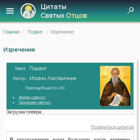
Цитаты
Святых
Отцов
Главная
Подвиг
Изречение
Изречение
Подвиг
Тема:
Иоанн Лествичник
Автор:
Преподобный (VI–VII)
Житие святого
Творения святого
Загрузка плеера...
Поделиться цитатой
В продолжение ночи большую часть времени