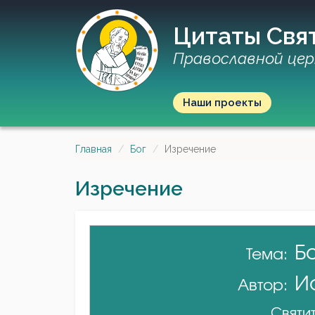
Цитаты Свя
Православной цер
Наши проекты
Главная
Бог
Изречение
Изречение
Б
Тема:
И
Автор:
Святит