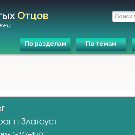
тых
Отцов
кви
По разделам
По темам
ог
оанн Златоуст
ель (~347–407)