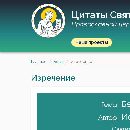
Цитаты Свя
Православной цер
Наши проекты
Главная
Бесы
Изречение
Изречение
Б
Тема:
И
Автор:
Святит