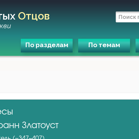
тых
Отцов
кви
По разделам
По темам
есы
оанн Златоуст
ель (~347–407)