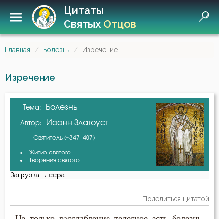
Цитаты
Святых
Отцов
Главная
Болезнь
Изречение
Изречение
Болезнь
Тема:
Иоанн Златоуст
Автор:
Святитель (~347–407)
Житие святого
Творения святого
Загрузка плеера...
Поделиться цитатой
Не только расслабление телесное есть болезнь,