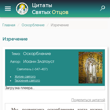
Цитаты
Святых
Отцов
Главная
Оскорбление
Изречение
Изречение
Оскорбление
Тема:
Иоанн Златоуст
Автор:
Святитель (~347–407)
Житие святого
Творения святого
Загрузка плеера...
Поделиться цитатой
...Мы, подвергаясь оскорблениям, когда нужно