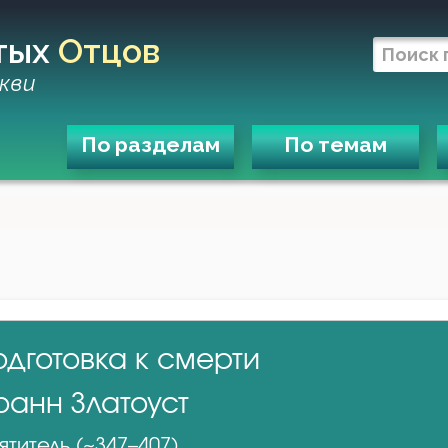
тых
Отцов
кви
По разделам
По темам
одготовка к смерти
оанн Златоуст
ятитель (~347–407)