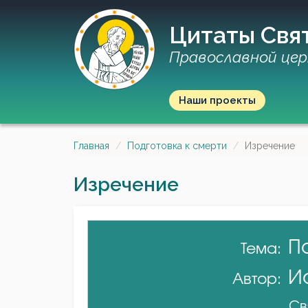
Цитаты Свя
Православной цер
Наши проекты
Главная
Подготовка к смерти
Изречение
Изречение
П
Тема:
И
Автор:
Св