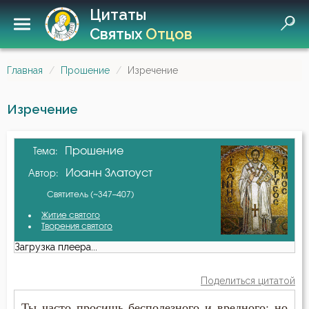
Цитаты
Святых
Отцов
Главная
Прошение
Изречение
Изречение
Прошение
Тема:
Иоанн Златоуст
Автор:
Святитель (~347–407)
Житие святого
Творения святого
Загрузка плеера...
Поделиться цитатой
Ты часто просишь бесполезного и вредного; но