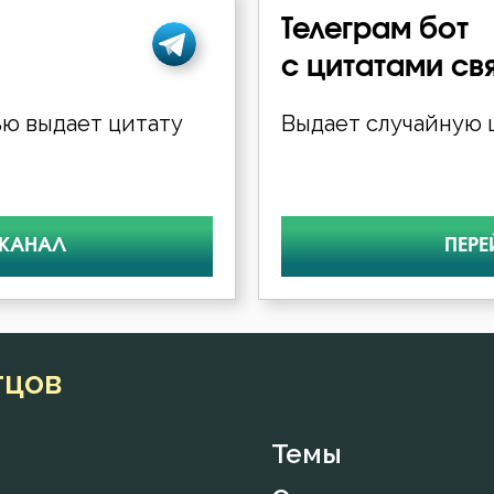
Телеграм бот
с цитатами св
ю выдает цитату
Выдает случайную ц
 КАНАЛ
ПЕРЕ
тцов
Темы