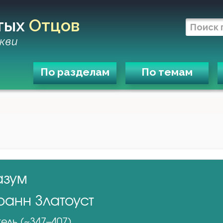
тых
Отцов
кви
По разделам
По темам
азум
оанн Златоуст
ель (~347–407)