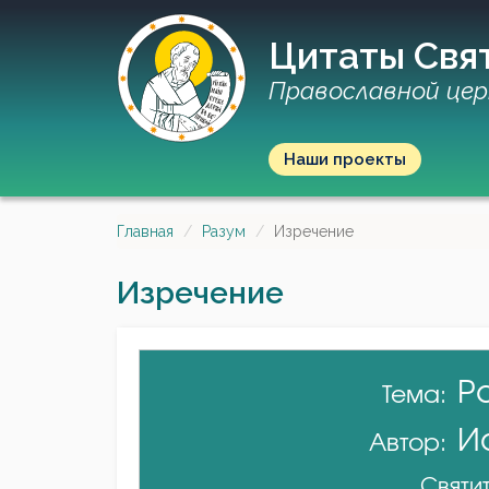
Цитаты Свя
Православной цер
Наши проекты
Главная
Разум
Изречение
Изречение
Р
Тема:
И
Автор:
Святит