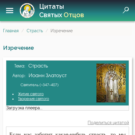
Цитаты
Святых
Отцов
Главная
Страсть
Изречение
Изречение
Страсть
Тема:
Иоанн Златоуст
Автор:
Святитель (~347–407)
Житие святого
Творения святого
Загрузка плеера...
Поделиться цитатой
Если нас заботит какая-нибудь страсть, то мы