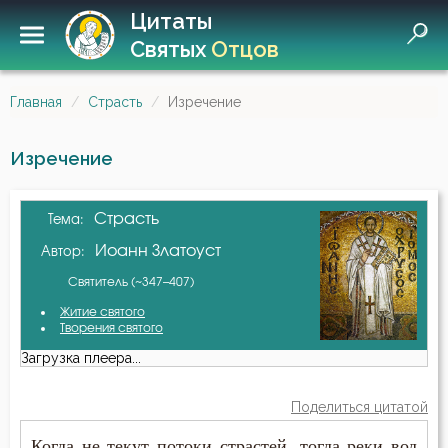
Цитаты
Святых
Отцов
Главная
Страсть
Изречение
Изречение
Страсть
Тема:
Иоанн Златоуст
Автор:
Святитель (~347–407)
Житие святого
Творения святого
Загрузка плеера...
Поделиться цитатой
Когда не текут потоки страстей, тогда реки вод