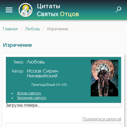
Цитаты
Святых
Отцов
Главная
Любовь
Изречение
Изречение
Любовь
Тема:
Исаак Сирин
Автор:
Ниневийский
Преподобный (VI–VII)
Житие святого
Творения святого
Загрузка плеера...
Поделиться цитатой