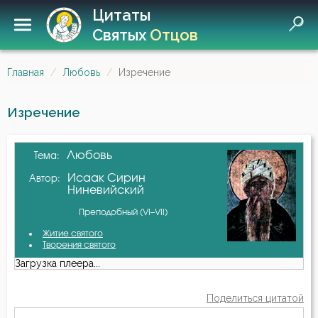
Цитаты
Святых
Отцов
Главная
Любовь
Изречение
Изречение
Любовь
Тема:
Исаак Сирин
Автор:
Ниневийский
Преподобный (VI–VII)
Житие святого
Творения святого
Загрузка плеера...
Поделиться цитатой