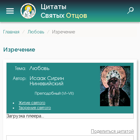
Цитаты
Святых
Отцов
Главная
Любовь
Изречение
Изречение
Любовь
Тема:
Исаак Сирин
Автор:
Ниневийский
Преподобный (VI–VII)
Житие святого
Творения святого
Загрузка плеера...
Поделиться цитатой