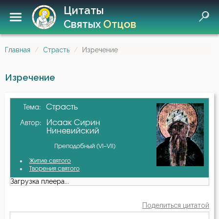
Цитаты
Святых
Отцов
Главная
Страсть
Изречение
Изречение
Страсть
Тема:
Исаак Сирин
Автор:
Ниневийский
Преподобный (VI–VII)
Житие святого
Творения святого
Загрузка плеера...
Поделиться цитатой