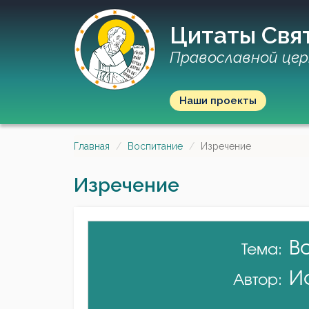
Цитаты Свя
Православной цер
Наши проекты
Главная
Воспитание
Изречение
Изречение
В
Тема:
И
Автор: