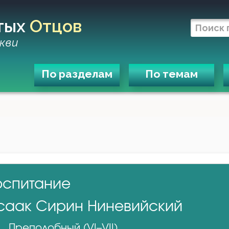
тых
Отцов
кви
По разделам
По темам
оспитание
саак Сирин Ниневийский
Преподобный (VI–VII)