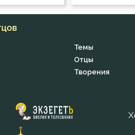
тцов
Темы
Отцы
Творения
Х