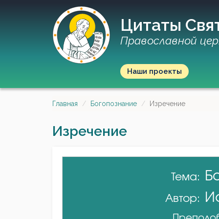
Цитаты Свя
Православной цер
Наши проекты
Главная
Богопознание
Изречение
Изречение
Б
Тема:
И
Автор:
Преподоб