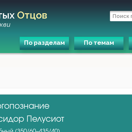
тых
Отцов
кви
По разделам
По темам
огопознание
сидор Пелусиот
ный (350/60–435/40)