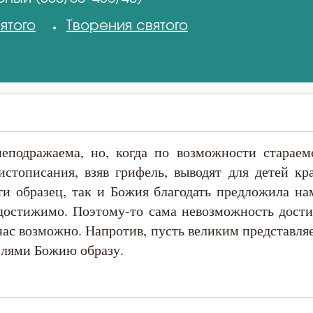
ятого
Творения святого
неподражаема, но, когда по возможности стараем
стописания, взяв грифель, выводят для детей кр
ти образец, так и Божия благодать предложила н
 достижимо. Поэтому-то сама невозможность дости
 нас возможно. Напротив, пусть великим представля
елями Божию образу.