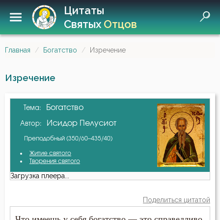
Цитаты
Святых
Отцов
Главная
Богатство
Изречение
Изречение
Богатство
Тема:
Исидор Пелусиот
Автор:
Преподобный (350/60–435/40)
Житие святого
Творения святого
Загрузка плеера...
Поделиться цитатой
Что имеешь у себя богатство — это справедливо,