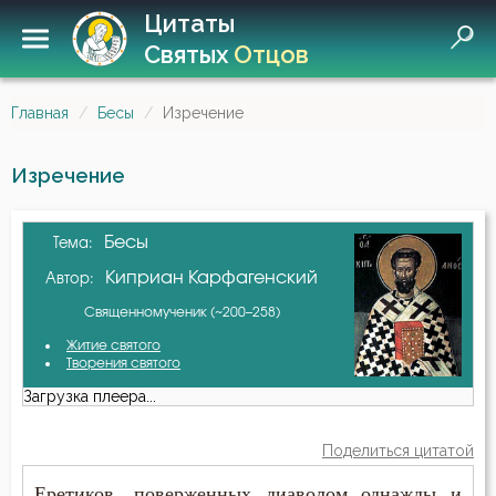
Цитаты
Святых
Отцов
Главная
Бесы
Изречение
Изречение
Бесы
Тема:
Киприан Карфагенский
Автор:
Священномученик (~200–258)
Житие святого
Творения святого
Загрузка плеера...
Поделиться цитатой
Еретиков, поверженных диаволом однажды и