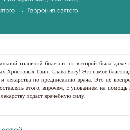
ятого
Творения святого
льной головной болезни, от которой была даже в
х Христовых Таин. Слава Богу! Это самое благонад
 и лекарства по предписанию врача. Это не воспр
 оставлять этого, впрочем, с упованием на помощь
и лекарству подаст врачебную силу.
.сетей