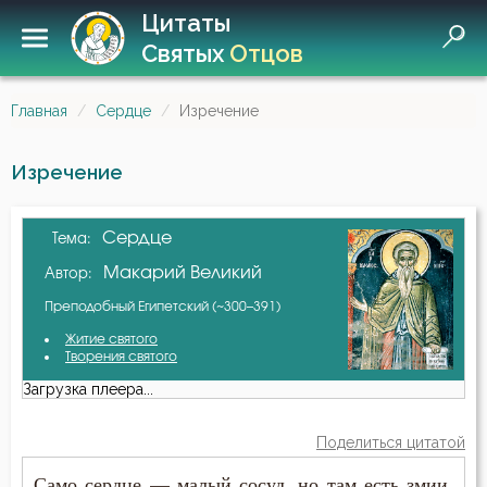
Цитаты
Святых
Отцов
Главная
Сердце
Изречение
Изречение
Сердце
Тема:
Макарий Великий
Автор:
Преподобный Египетский (~300–391)
Житие святого
Творения святого
Загрузка плеера...
Поделиться цитатой
Само сердце — малый сосуд, но там есть змии,