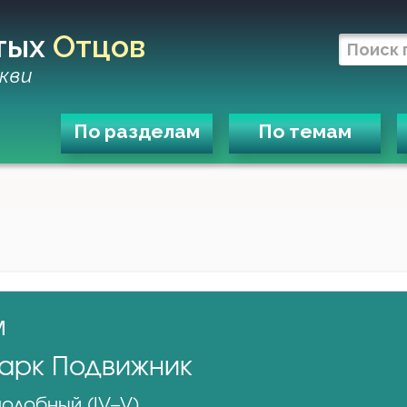
тых
Отцов
кви
По разделам
По темам
м
арк Подвижник
одобный (IV–V)