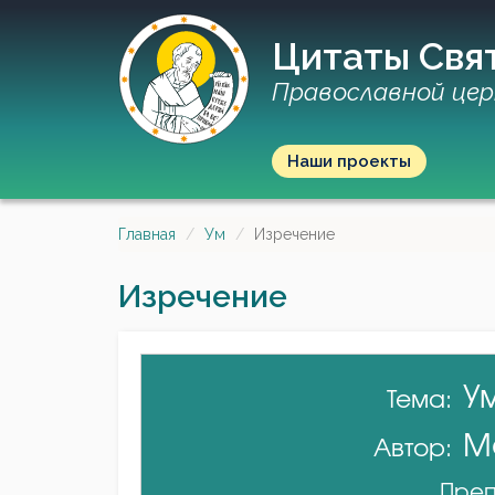
Цитаты Свя
Православной цер
Наши проекты
Главная
Ум
Изречение
Изречение
У
Тема:
М
Автор:
Преп