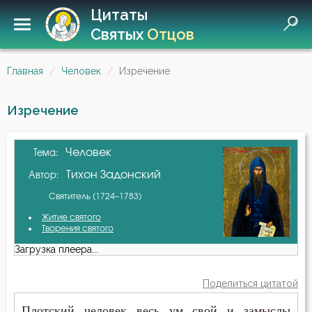
Цитаты
Святых
Отцов
Главная
Человек
Изречение
Изречение
Человек
Тема:
Тихон Задонский
Автор:
Святитель (1724–1783)
Житие святого
Творения святого
Загрузка плеера...
Поделиться цитатой
Плотский человек весь ум свой и замыслы