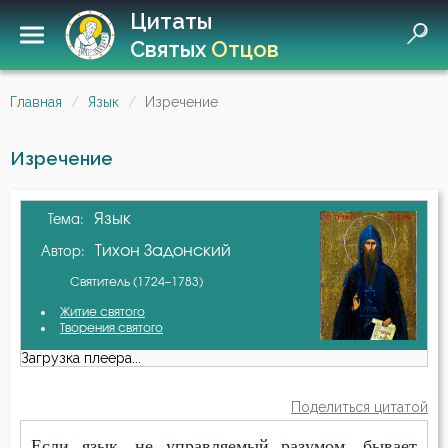
Цитаты
Святых
Отцов
Главная
Язык
Изречение
Изречение
Язык
Тема:
Тихон Задонский
Автор:
Святитель (1724–1783)
Житие святого
Творения святого
Загрузка плеера...
Поделиться цитатой
Если язык, не управляемый разумом, бывает