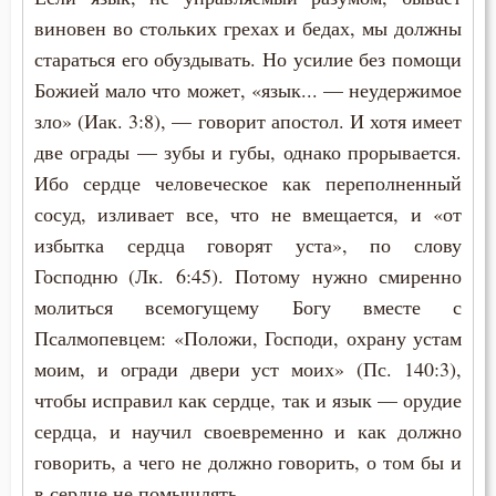
виновен во стольких грехах и бедах, мы должны
стараться его обуздывать. Но усилие без помощи
Божией мало что может, «язык... — неудержимое
зло» (Иак. 3:8), — говорит апостол. И хотя имеет
две ограды — зубы и губы, однако прорывается.
Ибо сердце человеческое как переполненный
сосуд, изливает все, что не вмещается, и «от
избытка сердца говорят уста», по слову
Господню (Лк. 6:45). Потому нужно смиренно
молиться всемогущему Богу вместе с
Псалмопевцем: «Положи, Господи, охрану устам
моим, и огради двери уст моих» (Пс. 140:3),
чтобы исправил как сердце, так и язык — орудие
сердца, и научил своевременно и как должно
говорить, а чего не должно говорить, о том бы и
в сердце не помышлять.