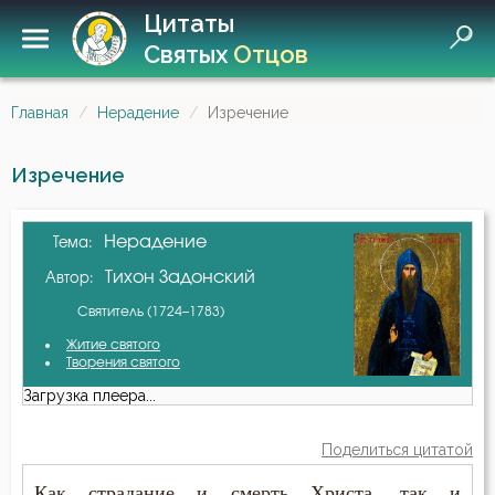
Цитаты
Святых
Отцов
Главная
Нерадение
Изречение
Изречение
Нерадение
Тема:
Тихон Задонский
Автор:
Святитель (1724–1783)
Житие святого
Творения святого
Загрузка плеера...
Поделиться цитатой
Как страдание и смерть Христа, так и