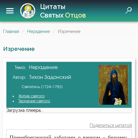
Цитаты
Святых
Отцов
Главная
Нерадение
Изречение
Изречение
Нерадение
Тема:
Тихон Задонский
Автор:
Святитель (1724–1783)
Житие святого
Творения святого
Загрузка плеера...
Поделиться цитатой
Пренебрегающий заботами о вечном – безумец.