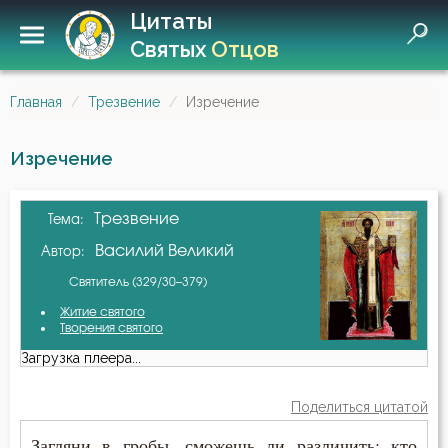
Цитаты
Святых
Отцов
Главная
Трезвение
Изречение
Изречение
Трезвение
Тема:
Василий Великий
Автор:
Святитель (329/30–379)
Житие святого
Творения святого
Загрузка плеера...
Поделиться цитатой
Загляни в гробы, сможешь ли различить: кто