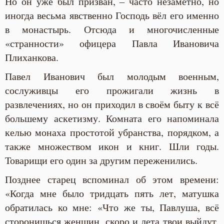
Но он уже был призван, – часто незаметно, но
иногда весьма явственно Господь вёл его именно
в монастырь. Отсюда и многочисленные
«странности» офицера Павла Ивановича
Плиханкова.
Павел Иванович был молодым военным,
сослуживцы его прожигали жизнь в
развлечениях, но он приходил в своём быту к всё
большему аскетизму. Комната его напоминала
келью монаха простотой убранства, порядком, а
также множеством икон и книг. Шли годы.
Товарищи его один за другим переженились.
Позднее старец вспоминал об этом времени:
«Когда мне было тридцать пять лет, матушка
обратилась ко мне: «Что же ты, Павлуша, всё
сторонишься женщин, скоро и лета твои выйдут,