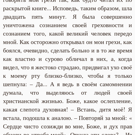
раскрытой книге... Исповедь, таким образом, шла
двадцать пять минут. Я была совершенно
уничтожена сознанием своей греховности и
сознанием того, какой великий человек передо
мной. Как осторожно открывал он мои грехи, как
боялся, очевидно, сделать больно и в то же время
как властно и сурово обличал в них, а, когда
видел, что я жестоко страдаю, придвигал ухо своё
к моему рту близко-близко, чтобы я только
шепнула: – Да... А я ведь в своём самомнении
думала, что выделяюсь от людей своей
христианской жизнью. Боже, какое ослепление,
какая слепота духовная! – Встань, дитя моё! Я
встала, подошла к аналою. – Повторяй за мной: «
Сердце чисто созижди во мне, Боже, и дух прав
обнови во утробе моей». Откуда эти слова? – Из