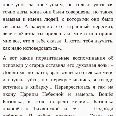
проступок за проступком, не только указывая
точно даты, когда они были совершены, но также
называя и имена людей, с которыми они были
связаны. А завершив этот страшный пересказ,
велел: «Завтра ты придешь ко мне и повторишь
мне все, что я тебе сказал. Я хотел тебя научить,
как надо исповедоваться»...
А вот какие поразительные воспоминания об
исповеди у старца оставила его духовная дочь: –
Дошли мы до скита, враг всячески отвлекал меня
и внушал уйти, но, перекрестившись, я твёрдо
вступила в хибарку... Перекрестилась я там на
икону Царицы Небесной и замерла. Вошёл
Батюшка, я стою посреди келии... Батюшка
подошёл к Тихвинской и сел... – Подойди
поближе. Я робко подошла. – Стань на