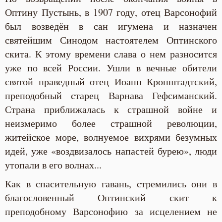
Оптину Пустынь, в 1907 году, отец Варсонофий
был возведён в сан игумена и назначен
святейшим Синодом настоятелем Оптинского
скита. К этому времени слава о нем разносится
уже по всей России. Ушли в вечные обители
святой праведный отец Иоанн Кронштадтский,
преподобный старец Варнава Гефсиманский.
Страна приближалась к страшной войне и
неизмеримо более страшной революции,
житейское море, волнуемое вихрями безумных
идей, уже «воздвизалось напастей бурею», люди
утопали в его волнах...
Как в спасительную гавань, стремились они в
благословенный Оптинский скит к
преподобному Варсонофию за исцелением не