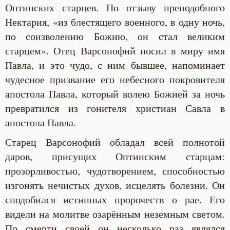
Оптинских старцев. По отзыву преподобного
Нектария, «из блестящего военного, в одну ночь,
по соизволению Божию, он стал великим
старцем». Отец Варсонофий носил в миру имя
Павла, и это чудо, с ним бывшее, напоминает
чудесное призвание его небесного покровителя
апостола Павла, который волею Божией за ночь
превратился из гонителя христиан Савла в
апостола Павла.
Старец Варсонофий обладал всей полнотой
даров, присущих Оптинским старцам:
прозорливостью, чудотворением, способностью
изгонять нечистых духов, исцелять болезни. Он
сподобился истинных пророчеств о рае. Его
видели на молитве озарённым неземным светом.
По смерти своей он несколько раз являлся