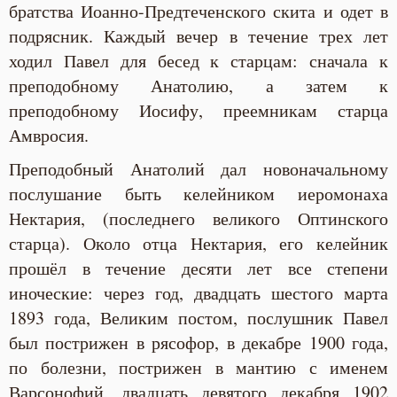
братства Иоанно-Предтеченского скита и одет в
подрясник. Каждый вечер в течение трех лет
ходил Павел для бесед к старцам: сначала к
преподобному Анатолию, а затем к
преподобному Иосифу, преемникам старца
Амвросия.
Преподобный Анатолий дал новоначальному
послушание быть келейником иеромонаха
Нектария, (последнего великого Оптинского
старца). Около отца Нектария, его келейник
прошёл в течение десяти лет все степени
иноческие: через год, двадцать шестого марта
1893 года, Великим постом, послушник Павел
был пострижен в рясофор, в декабре 1900 года,
по болезни, пострижен в мантию с именем
Варсонофий, двадцать девятого декабря 1902