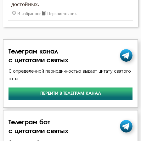
достойных.
Покаяние
В избранное
Первоисточник
Работа
Самомнение
Телеграм канал
Священники
с цитатами святых
Смерть
С определенной периодичностью выдает цитату святого
отца
Смирение
ПЕРЕЙТИ В ТЕЛЕГРАМ КАНАЛ
Созерцание
Сокрушение
Телеграм бот
Спасение
с цитатами святых
Страсть