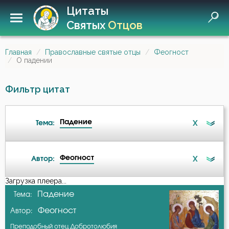
Цитаты
Святых
Отцов
Главная
Православные святые отцы
Феогност
О падении
Фильтр цитат
Падение
X
Тема:
Феогност
X
Автор:
Бесстрастие
Загрузка плеера...
А-я
Падение
Тема:
Бог
Феогност
Автор:
Амвросий Оптинский (Гренков)
Богатство
Преподобный отец Добротолюбия