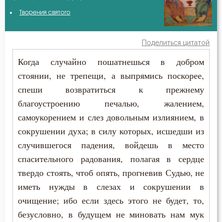
Варсонофий Оптинский (Плиханков)
Творения святого
Богопознание
Григорий Богослов
Богоугождение
Поделиться цитатой
Ефрем Сирин
Когда случайно пошатнешься в добром
Ведение
стоянии, не трепещи, а выпрямись поскорее,
Игнатий Брянчанинов
Воздаяние
спеши возвратиться к прежнему
Иоанн Златоуст
благоустроению печалью, жалением,
Воздержание
самоукорением и слез довольным излиянием, в
Исидор Пелусиот
Девство
сокрушении духа; в силу которых, исшедши из
Макарий Оптинский (Иванов)
случившегося падения, войдешь в место
Добродетель
спасительного радования, полагая в сердце
Никодим Святогорец
твердо стоять, чтоб опять, прогневив Судью, не
Искушение
иметь нужды в слезах и сокрушении в
Феогност
Очищение
очищение; ибо если здесь этого не будет, то,
безусловно, в будущем не миновать нам мук
Падение