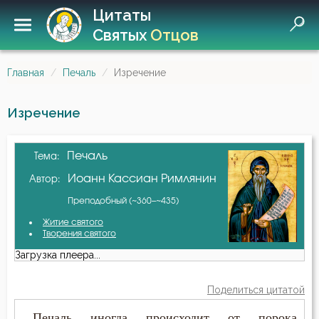
Цитаты
Святых
Отцов
Главная
Печаль
Изречение
Изречение
Печаль
Тема:
Иоанн Кассиан Римлянин
Автор:
Преподобный (~360–~435)
Житие святого
Творения святого
Загрузка плеера...
Поделиться цитатой
...Печаль иногда происходит от порока