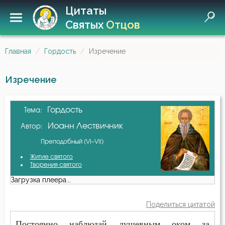
Цитаты
Святых
Отцов
Главная
Гордость
Изречение
Изречение
Гордость
Тема:
Иоанн Лествичник
Автор:
Преподобный (VI–VII)
Житие святого
Творения святого
Загрузка плеера...
Поделиться цитатой
Постоянно наблюдай душевным оком за