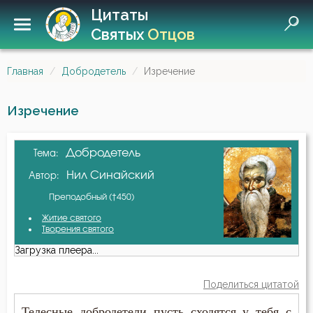
Цитаты
Святых
Отцов
Главная
Добродетель
Изречение
Изречение
Добродетель
Тема:
Нил Синайский
Автор:
Преподобный (†450)
Житие святого
Творения святого
Загрузка плеера...
Поделиться цитатой
Телесные добродетели пусть сходятся у тебя с