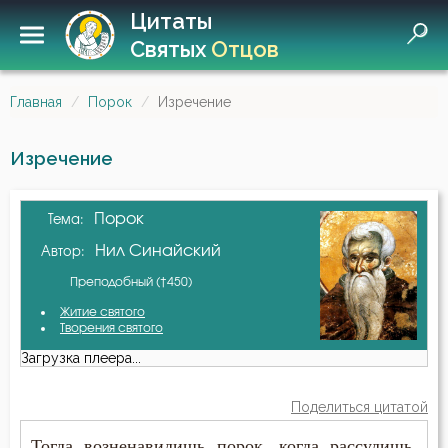
Цитаты
Святых
Отцов
Главная
Порок
Изречение
Изречение
Порок
Тема:
Нил Синайский
Автор:
Преподобный (†450)
Житие святого
Творения святого
Загрузка плеера...
Поделиться цитатой
Тогда возненавидишь порок, когда рассудишь,