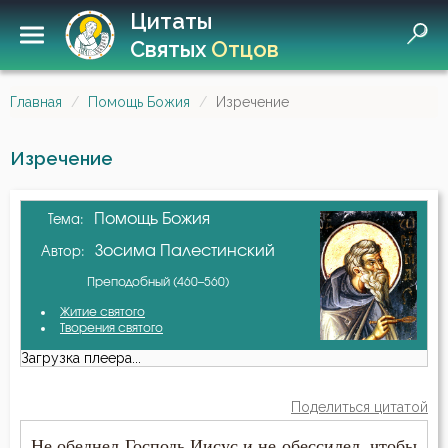
Цитаты
Святых
Отцов
Главная
Помощь Божия
Изречение
Изречение
Помощь Божия
Тема:
Зосима Палестинский
Автор:
Преподобный (460–560)
Житие святого
Творения святого
Загрузка плеера...
Поделиться цитатой
Не обеднел Господь Иисус и не обессилел, чтобы