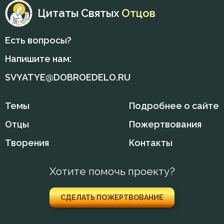
Цитаты Святых
Отцов
Духовная жизнь
Есть вопросы?
Душа
Напишите нам:
Елеосвящение
SVYATYE@DOBROEDELO.RU
Ересь
Темы
Подробнее о сайте
Жизнь
Отцы
Пожертвования
Закон Божий
Творения
Контакты
Заповеди
Хотите помочь проекту?
Зло
СДЕЛАТЬ ПОЖЕРТВОВАНИЕ
Искушение
Исповедь