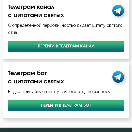
Телеграм канал
Воздаяние
с цитатами святых
Воздержание
С определенной периодичностью выдает цитату святого
отца
Воля Божия
ПЕРЕЙТИ В ТЕЛЕГРАМ КАНАЛ
Гнев
Гонение
Телеграм бот
Грех
с цитатами святых
Дело
Выдает случайную цитату святого отца по запросу
Дети
ПЕРЕЙТИ В ТЕЛЕГРАМ БОТ
Добродетель
Дух Святой