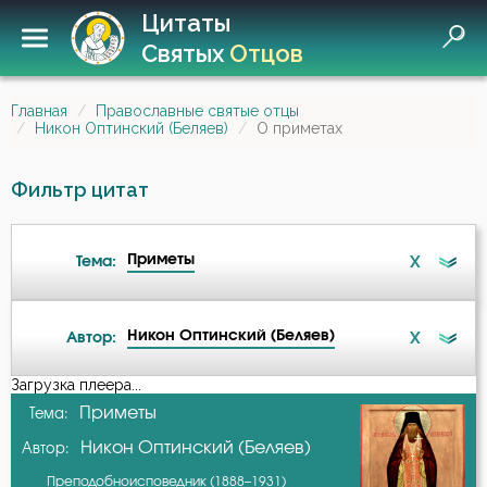
Цитаты
Святых
Отцов
Главная
Православные святые отцы
Никон Оптинский (Беляев)
О приметах
Фильтр цитат
Приметы
X
Тема:
Никон Оптинский (Беляев)
X
Автор:
Антихрист
Загрузка плеера...
А-я
Приметы
Тема:
Безмолвие
Никон Оптинский (Беляев)
Автор:
Амвросий Оптинский (Гренков)
Бесы
Преподобноисповедник (1888–1931)