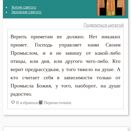
Василий Великий
Житие святого
Благоговение
Творения святого
Иоанн Златоуст
Благодать
Поделиться цитатой
Иоанн Кронштадтский
Верить приметам не должно. Нет никаких
Благословение
примет. Господь управляет нами Своим
Иоанн Лествичник
Ближний
Промыслом, и я не завишу от какой-либо
Никон Оптинский (Беляев)
птицы, или дня, или другого чего-либо. Кто
Блуд
верит предрассудкам, у того тяжело на душе. А
Богопознание
кто считает себя в зависимости только от
Промысла Божия, у того, наоборот, на душе
Болезнь
радостно.
В избранное
Первоисточник
Брак
Вера
Ветхий Завет