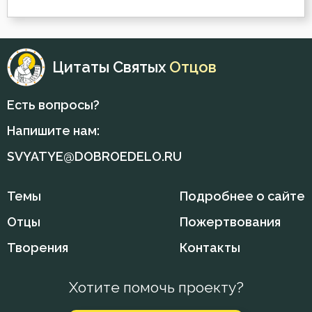
Николай Сербский
Загробная жизнь
Никон Оптинский (Беляев)
Заповеди
Цитаты Святых
Отцов
Нил Синайский
Зло
Есть вопросы?
Петр Дамаскин
Злопамятство
Напишите нам:
Симеон Новый Богослов
Знание
SVYATYE@DOBROEDELO.RU
Тихон Задонский
Искушение
Темы
Подробнее о сайте
Феодор Студит
Истина
Отцы
Пожертвования
Феодор Эдесский
Творения
Контакты
Клятва
Феофан Затворник
Лицемерие
Хотите помочь проекту?
Филарет Московский (Дроздов)
Ложь