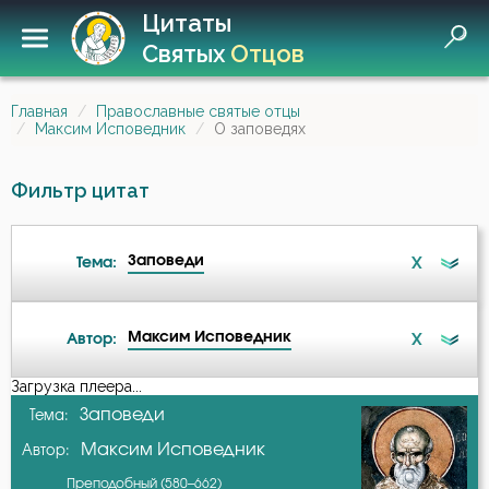
Цитаты
Святых
Отцов
Главная
Православные святые отцы
Максим Исповедник
О заповедях
Фильтр цитат
Заповеди
X
Тема:
Максим Исповедник
X
Автор:
Беда
Загрузка плеера...
А-я
Заповеди
Тема:
Бесстрастие
Максим Исповедник
Автор:
Авва Дорофей
Бесы
Преподобный (580–662)