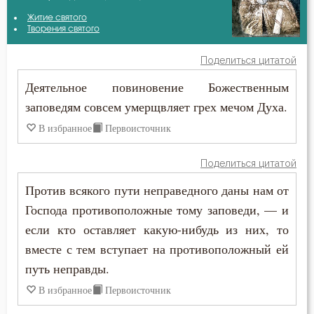
Авва Исайя (Скитский)
Житие святого
Благодарность
Творения святого
Авва Филимон
Благодать
Поделиться цитатой
Амвросий Оптинский (Гренков)
Деятельное повиновение Божественным
Благочестие
заповедям совсем умерщвляет грех мечом Духа.
Антоний Великий
Ближний
В избранное
Первоисточник
Варнава
Блуд
Поделиться цитатой
Варсонофий Оптинский (Плиханков)
Бог
Против всякого пути неправедного даны нам от
Василий Великий
Господа противоположные тому заповеди, — и
Богатство
если кто оставляет какую-нибудь из них, то
Григорий Нисский
Богопознание
вместе с тем вступает на противоположный ей
Григорий Палама
путь неправды.
Богоугождение
В избранное
Первоисточник
Григорий Синаит
Болезнь