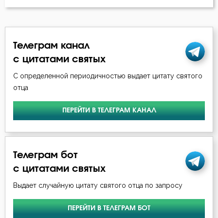
Киприан Карфагенский
Гордость
Кирилл Александрийский
Грех
Телеграм канал
Лев Оптинский (Наголкин)
с цитатами святых
Добродетель
Макарий Великий
С определенной периодичностью выдает цитату святого
Друг
отца
Макарий Оптинский (Иванов)
Дух Святой
ПЕРЕЙТИ В ТЕЛЕГРАМ КАНАЛ
Максим Грек
Душа
Максим Исповедник
Еда
Телеграм бот
Марк Подвижник
с цитатами святых
Естество
Никита Стифат
Выдает случайную цитату святого отца по запросу
Жизнь вечная
Никодим Святогорец
ПЕРЕЙТИ В ТЕЛЕГРАМ БОТ
Зависть