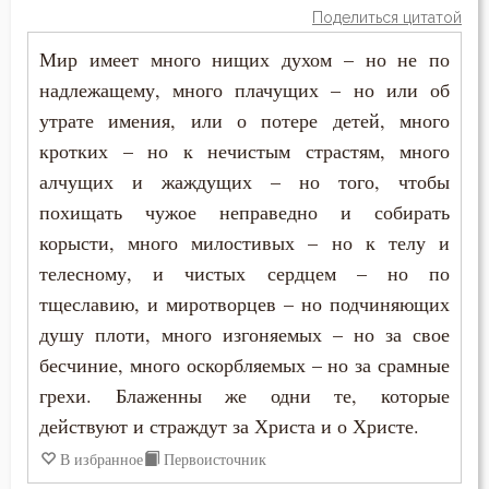
Поделиться цитатой
Диадох
Борьба
Мир имеет много нищих духом – но не по
Ерм
надлежащему, много плачущих – но или об
Ведение
утрате имения, или о потере детей, много
Ефрем Сирин
Вера
кротких – но к нечистым страстям, много
Зосима Палестинский
алчущих и жаждущих – но того, чтобы
Вечные муки
похищать чужое неправедно и собирать
Игнатий Брянчанинов
Воздаяние
корысти, много милостивых – но к телу и
Иоанн Златоуст
телесному, и чистых сердцем – но по
Воздержание
тщеславию, и миротворцев – но подчиняющих
Иоанн Кассиан Римлянин
душу плоти, много изгоняемых – но за свое
Воплощение
бесчиние, много оскорбляемых – но за срамные
Иоанн Лествичник
Высокомерие
грехи. Блаженны же одни те, которые
Исаак Сирин Ниневийский
действуют и страждут за Христа и о Христе.
Гнев
В избранное
Первоисточник
Исидор Пелусиот
Гнев Божий