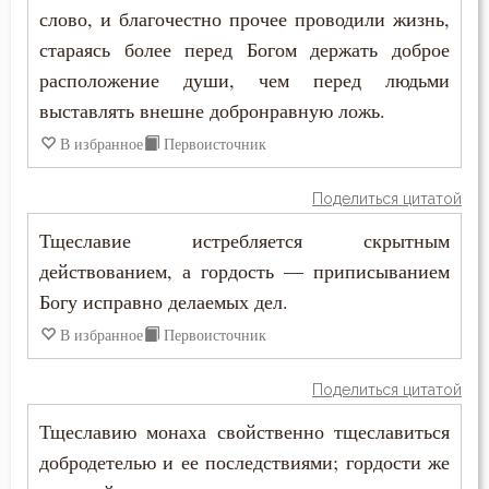
слово, и благочестно прочее проводили жизнь,
Зосима Палестинский
Загробная жизнь
стараясь более перед Богом держать доброе
Иаков Низибийский
расположение души, чем перед людьми
Заповеди
выставлять внешне добронравную ложь.
Игнатий Антиохийский
В избранное
Первоисточник
Зло
Игнатий Брянчанинов
Злопамятство
Поделиться цитатой
Иероним Стридонский
Тщеславие истребляется скрытным
Знание
действованием, а гордость — приписыванием
Иларион Оптинский (Пономарёв)
Искушение
Богу исправно делаемых дел.
Илия Екдик
В избранное
Первоисточник
Истина
Иоанн (Максимович)
Клятва
Поделиться цитатой
Иоанн Дамаскин
Тщеславию монаха свойственно тщеславиться
Лицемерие
добродетелью и ее последствиями; гордости же
Иоанн Златоуст
Ложь