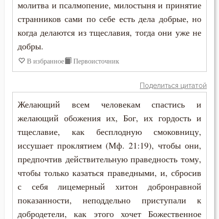
молитва и псалмопение, милостыня и принятие
Григорий Нисский
странников сами по себе есть дела добрые, но
Гордость
когда делаются из тщеславия, тогда они уже не
Григорий Палама
Грех
добры.
Григорий Синаит
В избранное
Первоисточник
Добродетель
Григорий Чудотворец
Друг
Поделиться цитатой
Диадох
Желающий всем человекам спастись и
Дух Святой
желающий обожения их, Бог, их гордость и
Димитрий Ростовский
Душа
тщеславие, как бесплодную смоковницу,
Дионисий Ареопагит
иссушает проклятием (Мф. 21:19), чтобы они,
Еда
предпочтив действительную праведность тому,
Епифаний Кипрский
чтобы только казаться праведными, и, сбросив
Естество
с себя лицемерный хитон добронравной
Ерм
Жизнь вечная
показанности, неподдельно приступали к
Ефрем Сирин
добродетели, как этого хочет Божественное
Зависть