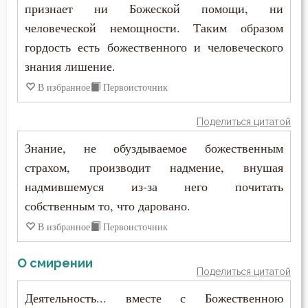
Терпение
признает ни Божеской помощи, ни
Феодор Студит
человеческой немощности. Таким образом
Трезвение
гордость есть божественного и человеческого
Феодор Эдесский
знания лишение.
Троица
Феодорит Кирский
В избранное
Первоисточник
Тщеславие
Феолипт Филадельфийский
Поделиться цитатой
Ум
Знание, не обуздываемое божественным
Феофан Затворник
Унижение
страхом, производит надмение, внушая
Феофил Антиохийский
надмившемуся из-за него почитать
Уныние
собственным то, что даровано.
Феофилакт Болгарский
Хула
В избранное
Первоисточник
Филарет Московский (Дроздов)
Человек
О смирении
Филофей Синайский
Поделиться цитатой
Человекоугодие
Деятельность... вместе с Божественною