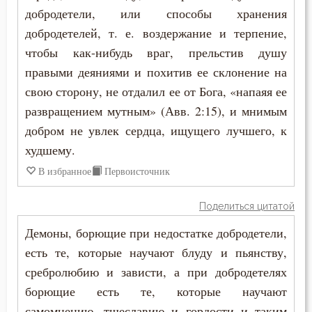
добродетели, или способы хранения
добродетелей, т. е. воздержание и терпение,
чтобы как-нибудь враг, прельстив душу
правыми деяниями и похитив ее склонение на
свою сторону, не отдалил ее от Бога, «напаяя ее
развращением мутным» (Авв. 2:15), и мнимым
добром не увлек сердца, ищущего лучшего, к
худшему.
В избранное
Первоисточник
Поделиться цитатой
Демоны, борющие при недостатке добродетели,
есть те, которые научают блуду и пьянству,
сребролюбию и зависти, а при добродетелях
борющие есть те, которые научают
самомнению, тщеславию и гордости и таким