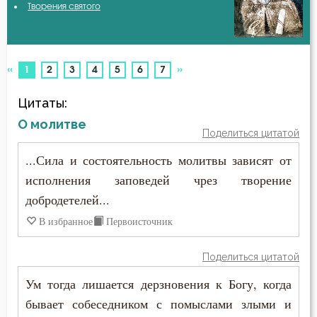
Творения святого
Авва Исайя (Скитский)
Благодарность
Авва Феона
Благодать
«
»
(current)
1
2
3
4
5
6
7
Авва Филимон
Благочестие
Цитаты:
Аврелий Августин
Ближний
О молитве
Поделиться цитатой
Амвросий Медиоланский
Блуд
...Сила и состоятельность молитвы зависят от
Амвросий Оптинский (Гренков)
исполнения заповедей чрез творение
Бог
добродетелей...
Амфилохий Иконийский
Богатство
В избранное
Первоисточник
Анастасий Антиохийский
Богопознание
Поделиться цитатой
Анастасий Синаит
Богоугождение
Ум тогда лишается дерзновения к Богу, когда
Анатолий Оптинский (Зерцалов)
бывает собеседником с помыслами злыми и
Болезнь