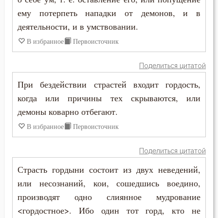
Снисхождение
ему потерпеть нападки от демонов, и в
Пимен Великий
деятельности, и в умствовании.
Совершенство
Поликарп Смирнский
В избранное
Первоисточник
Созерцание
Серафим Саровский
Поделиться цитатой
Сотворение мира
Силуан Афонский
При бездействии страстей входит гордость,
Спасение
когда или причины тех скрываются, или
Симеон Благоговейный
демоны коварно отбегают.
Сребролюбие
Симеон Новый Богослов
В избранное
Первоисточник
Страдание
Симеон Солунский
Поделиться цитатой
Страсть
Страсть гордыни состоит из двух неведений,
Тихон Задонский
Страх Божий
или несознаний, кои, сошедшись воедино,
Фалассий Ливийский
производят одно слиянное мудрование
Тело
<гордостное>. Ибо один тот горд, кто не
Феогност