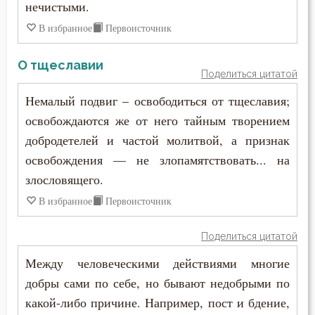
нечистыми.
Антоний Великий
Борьба
В избранное
Первоисточник
Антоний Оптинский (Путилов)
Ведение
О тщеславии
Поделиться цитатой
Арсений Великий
Вера
Немалый подвиг – освободиться от тщеславия;
Афанасий (Сахаров)
освобождаются же от него тайным творением
Вечные муки
добродетелей и частой молитвой, а признак
Афанасий Великий
Воздаяние
освобождения — не злопамятствовать... на
Варнава
злословящего.
Воздержание
В избранное
Первоисточник
Варсонофий Оптинский (Плиханков)
Воплощение
Василий Великий
Поделиться цитатой
Высокомерие
Между человеческими действиями многие
Григорий Богослов
Гнев
добры сами по себе, но бывают недобрыми по
Григорий Великий (Двоеслов)
какой-либо причине. Например, пост и бдение,
Гнев Божий