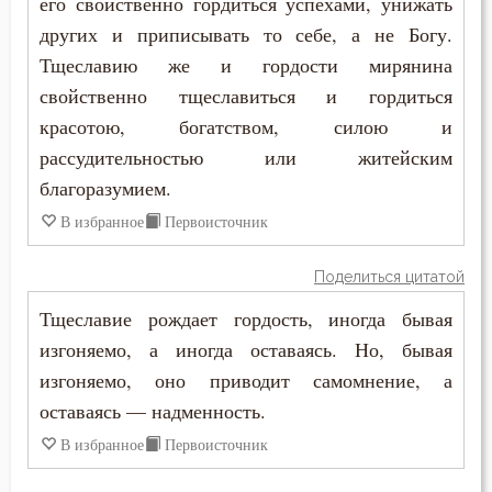
его свойственно гордиться успехами, унижать
Иоанн Карпафский
других и приписывать то себе, а не Богу.
Любовь
Тщеславию же и гордости мирянина
Иоанн Кассиан Римлянин
свойственно тщеславиться и гордиться
Любовь к Богу
красотою, богатством, силою и
Иоанн Кронштадтский
Молитва
рассудительностью или житейским
Иоанн Лествичник
благоразумием.
Монах
В избранное
Первоисточник
Иоанн Мосх
Мудрость
Иосиф Оптинский (Литовкин)
Поделиться цитатой
Мысли
Тщеславие рождает гордость, иногда бывая
Ириней Лионский
Надежда
изгоняемо, а иногда оставаясь. Но, бывая
Исаак Сирин Ниневийский
изгоняемо, оно приводит самомнение, а
Наказание
оставаясь — надменность.
Исидор Пелусиот
Наслаждение
В избранное
Первоисточник
Исихий Иерусалимский