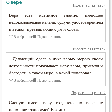
Ненависть
О вере
Поделиться цитатой
Иустин (Попович)
Оскорбление
Вера есть истинное знание, имеющее
Иустин Философ
недоказываемые начала, будучи удостоверением
Оставление Богом
в вещах, превышающих ум и слово.
Каллист Ангеликуд
Осуждение
В избранное
Первоисточник
Киприан Карфагенский
Очищение
Поделиться цитатой
Кирилл Александрийский
Печаль
...Делающий <дела в духе веры> мерою своей
Кирилл Иерусалимский
деятельности показывает меру веры, приемля и
Печаль по Богу
благодать в такой мере, в какой поверовал.
Климент Римский
Плоть
В избранное
Первоисточник
Лев Великий
Подвиг
Поделиться цитатой
Лев Оптинский (Наголкин)
Познание себя
Слепую имеет веру тот, кто по вере не
Лука (Войно-Ясенецкий)
исполняет заповедей Божиих.