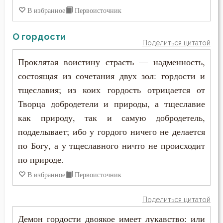
Покаяние
В избранное
Первоисточник
Макарий Великий
Послушание
О гордости
Макарий Оптинский (Иванов)
Поделиться цитатой
Похоть
Максим Грек
Проклятая воистину страсть — надменность,
Причастие
состоящая из сочетания двух зол: гордости и
Максим Исповедник
тщеславия; из коих гордость отрицается от
Промысел Божий
Творца добродетели и природы, а тщеславие
Марк Подвижник
Проповеди
как природу, так и самую добродетель,
Марк Эфесский
подделывает; ибо у гордого ничего не делается
Работа
по Богу, а у тщеславного ничто не происходит
Мефодий Олимпийский
по природе.
Радость
Митрофан Воронежский
В избранное
Первоисточник
Самолюбие
Моисей Оптинский (Путилов)
Поделиться цитатой
Самомнение
Нектарий Оптинский (Тихонов)
Демон гордости двоякое имеет лукавство: или