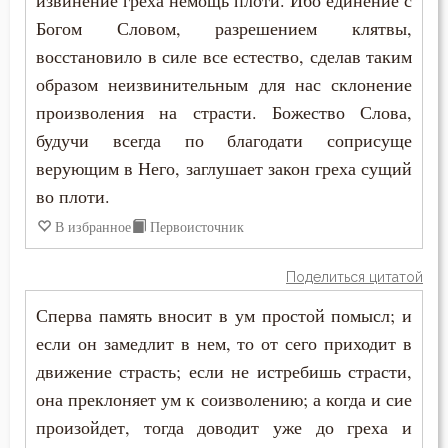
извинение греха немощь плоти. Ибо единение с
Богом Словом, разрешением клятвы,
восстановило в силе все естество, сделав таким
образом неизвинительным для нас склонение
произволения на страсти. Божество Слова,
будучи всегда по благодати соприсуще
верующим в Него, заглушает закон греха сущий
во плоти.
В избранное
Первоисточник
Поделиться цитатой
Сперва память вносит в ум простой помысл; и
если он замедлит в нем, то от сего приходит в
движение страсть; если не истребишь страсти,
она преклоняет ум к соизволению; а когда и сие
произойдет, тогда доводит уже до греха и