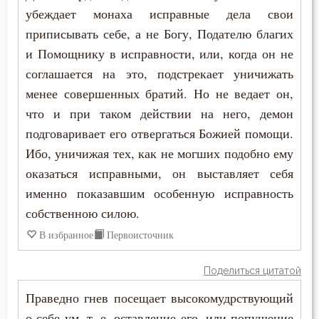
Свобода
убеждает монаха исправные дела свои
Никита Стифат
приписывать себе, а не Богу, Подателю благих
Святость
и Помощнику в исправности, или, когда он не
Никифор Уединенник
Священное Писание
соглашается на это, подстрекает уничижать
Никодим Святогорец
менее совершенных братий. Но не ведает он,
Сердце
что и при таком действии на него, демон
Николай Сербский
подговаривает его отвергаться Божией помощи.
Сквернословие
Никон Оптинский (Беляев)
Ибо, уничижая тех, как не могших подобно ему
Скорбь
оказаться исправными, он выставляет себя
Нил Синайский
именно показавшим особенную исправность
Славолюбие
собственною силою.
Нил Сорский
Смерть
В избранное
Первоисточник
Паисий (Величковский)
Смирение
Поделиться цитатой
Петр Дамаскин
Смысл жизни
Праведно гнев посещает высокомудрствующий
Петр Московский
о себе ум, т. е. оставление его, или попущение