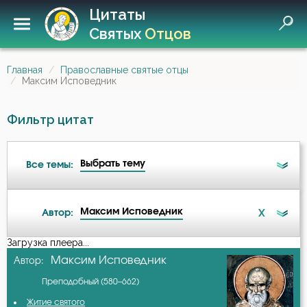
Цитаты
Святых
Отцов
Главная
Православные святые отцы
Максим Исповедник
Фильтр цитат
Выбрать тему
Все темы:
Максим Исповедник
X
Автор:
Беда
Загрузка плеера...
А-я
Максим Исповедник
Автор:
Бесстрастие
Преподобный (580–662)
Авва Дорофей
Бесы
Житие святого