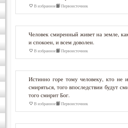
В избранное
Первоисточник
Варсонофий Оптинский (Плиханков)
Василий Великий
Человек смиренный живет на земле, как
и спокоен, и всем доволен.
Григорий Богослов
В избранное
Первоисточник
Григорий Великий (Двоеслов)
Григорий Нисский
Истинно горе тому человеку, кто не 
смиряться, того впоследствии будут см
Григорий Палама
того смирит Бог.
В избранное
Первоисточник
Григорий Синаит
Григорий Чудотворец