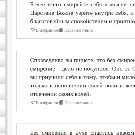
Более всего смиряйте себя в мысли п
Диадох
Царствие Божие узрите внутри себя, и
благоговейным спокойствием и приятно
Димитрий Ростовский
В избранное
Первоисточник
Дионисий Ареопагит
Справедливо вы пишете, что без смире
Епифаний Кипрский
смирение – дело не покупное. Оно от 
вы приучили себя к тому, чтобы и мил
Ерм
только в исполнении своей воли и жел
отсечении своих волей.
Ефрем Сирин
В избранное
Первоисточник
Зосима Палестинский
Иаков Низибийский
Без смирения в духе спастись невоз