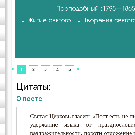
(Путилов)
Преподобный (1795—1865
Авва Исайя (Скитский)
Житие святого
Творения святог
Авва Феона
Авва Филимон
Аврелий Августин
«
»
(current)
1
2
3
4
5
Амвросий Медиоланский
Цитаты:
О посте
Амвросий Оптинский (Гренков)
Святая Церковь гласит: «Пост есть не 
Амфилохий Иконийский
удержание языка от празднослов
раздражительности, похоти отложение и
Анастасий Антиохийский