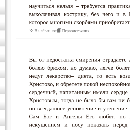
научиться нельзя – требуется практик
Игнатий Антиохийский
выколачивал кострику, без чего и в 
которое многими скорбями приобретает
Игнатий Брянчанинов
В избранное
Первоисточник
Иероним Стридонский
Иларион Оптинский (Пономарёв)
Вы от недостатка смирения страдаете 
болею брюхом, но думаю, легче боле
Илия Екдик
недуг лекарство– диета, то есть во
Христово, и обретете покой неспокойно
Иоанн (Максимович)
сердечный, напитанным имели сердце 
Христовым, тогда не было бы вам ни б
Иоанн Дамаскин
но всегдашнее успокоение и утешение,
Сам Бог и Ангелы Его любят, но 
Иоанн Златоуст
искушением и носу показать пере