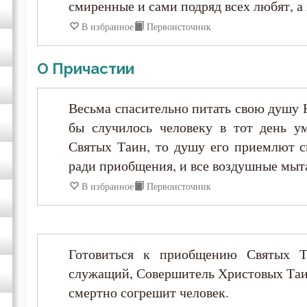
смиренные и сами подряд всех любят, а
Иоанн Карпафский
В избранное
Первоисточник
Иоанн Кассиан Римлянин
О Причастии
Иоанн Кронштадтский
Весьма спасительно питать свою душу
Иоанн Лествичник
бы случилось человеку в тот день у
Святых Таин, то душу его приемлют с
Иоанн Мосх
ради приобщения, и все воздушные мыта
В избранное
Первоисточник
Иосиф Оптинский (Литовкин)
Ириней Лионский
Готовиться к приобщению Святых 
служащий, Совершитель Христовых Таин
Исаак Сирин Ниневийский
смертно согрешит человек.