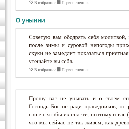
Исидор Пелусиот
В избранное
Первоисточник
Исихий Иерусалимский
О унынии
Иустин (Попович)
Советую вам ободрять себя молитвой, 
после зимы и суровой непогоды прихо
Иустин Философ
скуки не замедлит показаться приятная
утешайте вы себя.
Каллист Ангеликуд
В избранное
Первоисточник
Киприан Карфагенский
Прошу вас не унывать и о своем спа
Кирилл Александрийский
Господь Бог не ради праведников, но
сошел, чтобы их спасти, поэтому и вас 
Кирилл Иерусалимский
что мы сейчас не так живем, как древ
Климент Римский