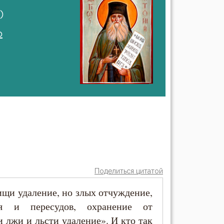
)
о
Поделиться цитатой
пищи удаление, но злых отчуждение,
ия и пересудов, охранение от
 лжи и льсти удаление». И кто так