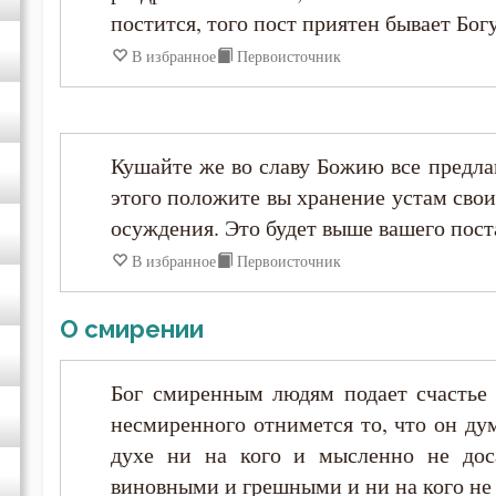
постится, того пост приятен бывает Богу
Анастасий Синаит
В избранное
Первоисточник
Анатолий Оптинский (Зерцалов)
Кушайте же во славу Божию все предла
Антоний Великий
этого положите вы хранение устам свои
осуждения. Это будет выше вашего пост
Антоний Оптинский (Путилов)
В избранное
Первоисточник
Арсений Великий
О смирении
Афанасий (Сахаров)
Бог смиренным людям подает счастье в
Афанасий Великий
несмиренного отнимется то, что он ду
духе ни на кого и мысленно не дос
Варнава
виновными и грешными и ни на кого не р