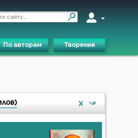
По авторам
Творения
илов)
X