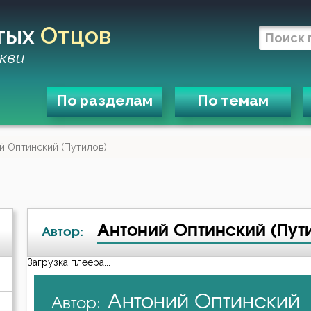
тых
Отцов
кви
По разделам
По темам
й Оптинский (Путилов)
Антоний Оптинский (Пут
Автор:
Загрузка плеера...
А-я
Антоний Оптинский
Автор:
Авва Дорофей