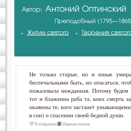
Антоний Оптинский
Автор:
Амвросий Оптинский (Гренков)
(Путилов)
Преподобный (1795—1865
Антоний Великий
Житие святого
Творения святог
Антоний Оптинский (Путилов)
Василий Великий
Не только старые, но и юные уми
Григорий Богослов
беспечальными быть, но опасаться, что
пожаловала нежданная. Потому будем 
Ефрем Сирин
тот и блаженна раба та, коих смерть 
окаянны те, кого застанет унывающими
Игнатий Брянчанинов
в сон) о спасении своей бедной души.
В избранное
Первоисточник
Илия Екдик