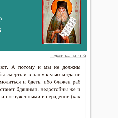
)
о
Поделиться цитатой
рают. А потому и мы не должны
бы смерть и в нашу келью когда не
молиться и бдеть, ибо блажен раб
застанет бдящими, недостойны же и
 и погруженными в нерадение (как