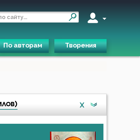
По авторам
Творения
илов)
X