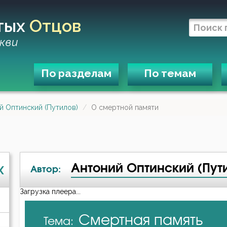
тых
Отцов
кви
По разделам
По темам
й Оптинский (Путилов)
О смертной памяти
Антоний Оптинский (Пут
X
Автор:
Загрузка плеера...
А-я
Смертная память
Тема:
Авва Исайя (Скитский)