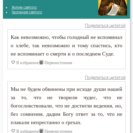
Амвросий Оптинский (Гренков)
Житие святого
Безмолвие
Творения святого
Антоний Великий
Бесстрастие
Поделиться цитатой
Антоний Оптинский (Путилов)
Как невозможно, чтобы голодный не вспоминал
Бесы
о хлебе, так невозможно и тому спастись, кто
Василий Великий
Благодать
не вспоминает о смерти и о последнем Суде.
Григорий Богослов
В избранное
Первоисточник
Ближний
Ефрем Сирин
Блуд
Поделиться цитатой
Игнатий Брянчанинов
Мы не будем обвинены при исходе души нашей
Бог
за то, что не творили чудес, что не
Илия Екдик
Богатство
богословствовали, что не достигли ведения, но,
Иоанн Златоуст
без сомнения, дадим Богу ответ за то, что не
Богопознание
плакали непрестанно о грехах.
Иоанн Лествичник
Богоугождение
В избранное
Первоисточник