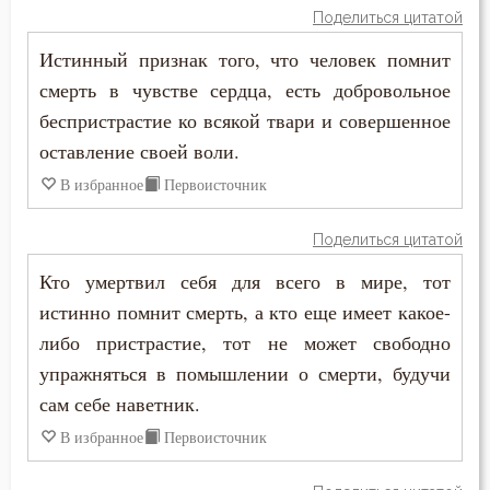
Поделиться цитатой
Женщина
Истинный признак того, что человек помнит
смерть в чувстве сердца, есть добровольное
Жестокость
беспристрастие ко всякой твари и совершенное
Жизнь
оставление своей воли.
В избранное
Первоисточник
Забота
Поделиться цитатой
Заповеди
Кто умертвил себя для всего в мире, тот
Зло
истинно помнит смерть, а кто еще имеет какое-
либо пристрастие, тот не может свободно
Злопамятство
упражняться в помышлении о смерти, будучи
Искушение
сам себе наветник.
В избранное
Первоисточник
Исповедь
Исправление