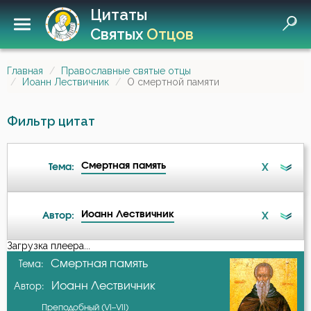
Цитаты
Святых
Отцов
Главная
Православные святые отцы
Иоанн Лествичник
О смертной памяти
Фильтр цитат
Смертная память
X
Тема:
Иоанн Лествичник
X
Автор:
Ангел
Загрузка плеера...
А-я
Смертная память
Тема:
Бдение
Иоанн Лествичник
Автор:
Авва Исайя (Скитский)
Беда
Преподобный (VI–VII)