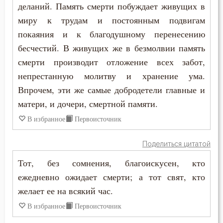
деланий. Память смерти побуждает живущих в
Феодор Студит
миру к трудам и постоянным подвигам
Глаза
Феодор Эдесский
покаяния и к благодушному перенесению
Гнев
бесчестий. В живущих же в безмолвии память
Феофан Затворник
смерти производит отложение всех забот,
Гордость
непрестанную молитву и хранение ума.
Филофей Синайский
Грех
Впрочем, эти же самые добродетели главные и
матери, и дочери, смертной памяти.
Деньги
В избранное
Первоисточник
Добро
Поделиться цитатой
Добродетель
Тот, без сомнения, благоискусен, кто
ежедневно ожидает смерти; а тот свят, кто
Духовная жизнь
желает ее на всякий час.
Душа
В избранное
Первоисточник
Еда