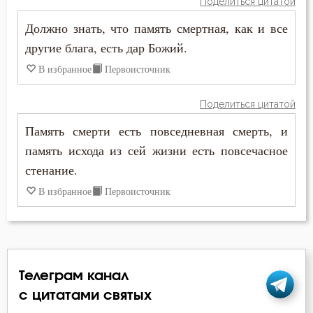
Поделиться цитатой
Должно знать, что память смертная, как и все
Кротость
другие блага, есть дар Божий.
Лень
В избранное
Первоисточник
Лесть
Поделиться цитатой
Лицемерие
Память смерти есть повседневная смерть, и
память исхода из сей жизни есть повсечасное
Ложь
стенание.
Лукавство
В избранное
Первоисточник
Любовь
Любовь Божия
Телеграм канал
Любовь к Богу
с цитатами святых