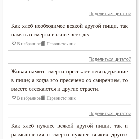
Иосиф Оптинский (Литовкин)
Болезнь
Поделиться цитатой
Исаак Сирин Ниневийский
Как хлеб необходимее всякой другой пищи, так
Борьба
память о смерти важнее всех дел.
Исихий Иерусалимский
Будущее
В избранное
Первоисточник
Лев Оптинский (Наголкин)
Вера
Поделиться цитатой
Макарий Оптинский (Иванов)
Вечные муки
Живая память смерти пресекает невоздержание
Моисей Оптинский (Путилов)
в пище; а когда это пресечено со смирением, то
Воздаяние
вместе отсекаются и другие страсти.
Николай Сербский
Воздержание
В избранное
Первоисточник
Нил Синайский
Воля
Поделиться цитатой
Нил Сорский
Воля Божия
Как хлеб нужнее всякой другой пищи, так и
Симеон Новый Богослов
размышления о смерти нужнее всяких других
Высокомерие