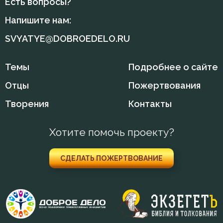
Есть вопросы?
Обличение
Напишите нам:
Оскорбление
SVYATYE@DOBROEDELO.RU
Осуждение
Темы
Подробнее о сайте
Отчаяние
Отцы
Пожертвования
Очищение
Творения
Контакты
Память
Хотите помочь проекту?
Печаль
Печаль по Богу
СДЕЛАТЬ ПОЖЕРТВОВАНИЕ
Плач
Плоть