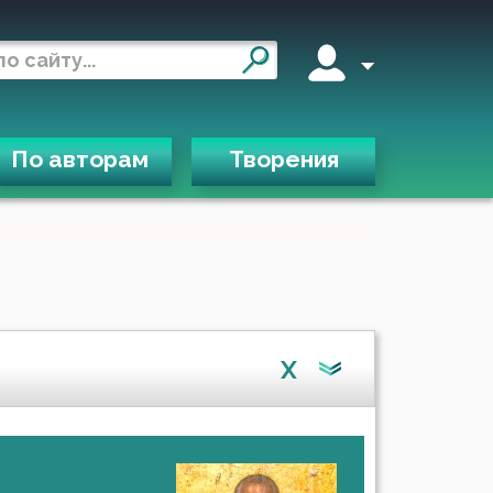
По авторам
Творения
X