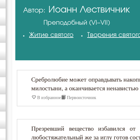
Иоанн Лествичник
Автор:
Амвросий Оптинский (Гренков)
Преподобный (VI–VII)
Антоний Великий
Житие святого
Творения святог
Василий Великий
Григорий Богослов
Сребролюбие может оправдывать накопи
Григорий Нисский
милостыни, а оканчивается ненавистью
В избранное
Первоисточник
Григорий Палама
Григорий Синаит
Презревший вещество избавился от 
любостяжательный же за иглу готов сост
Димитрий Ростовский