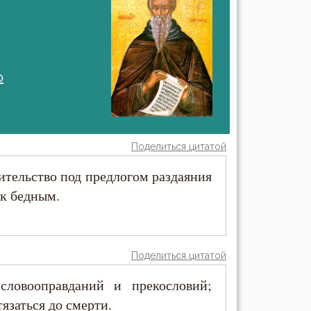
о
Поделиться цитатой
тельство под предлогом раздаяния
 к бедным.
Поделиться цитатой
словооправданий и прекословий;
язаться до смерти.