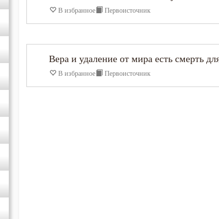
В избранное
Первоисточник
Ефрем Сирин
Игнатий Брянчанинов
Вера и удаление от мира есть смерть дл
В избранное
Первоисточник
Иоанн Златоуст
Иоанн Кассиан Римлянин
Иоанн Лествичник
Иосиф Оптинский (Литовкин)
Исаак Сирин Ниневийский
Исидор Пелусиот