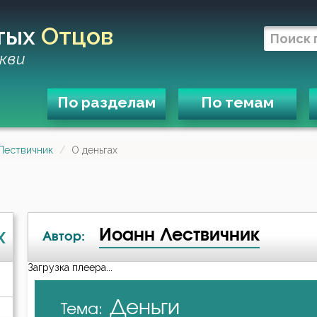
тых
Отцов
кви
По разделам
По темам
Лествичник
О деньгах
Иоанн Лествичник
X
Автор:
Загрузка плеера...
А-я
Деньги
Тема:
Авва Исайя (Скитский)