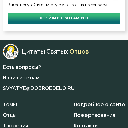
Выдает случайную цитату святого отца по запросу
Иоанн Лествичник
Глаза
Исаак Сирин Ниневийский
ПЕРЕЙТИ В ТЕЛЕГРАМ БОТ
Гнев
Исидор Пелусиот
Гордость
Иустин (Попович)
Грех
Цитаты Святых
Отцов
Кирилл Иерусалимский
Деньги
Есть вопросы?
Макарий Великий
Добро
Напишите нам:
Максим Исповедник
SVYATYE@DOBROEDELO.RU
Добродетель
Марк Подвижник
Духовная жизнь
Темы
Подробнее о сайте
Никита Стифат
Душа
Отцы
Пожертвования
Никодим Святогорец
Творения
Контакты
Еда