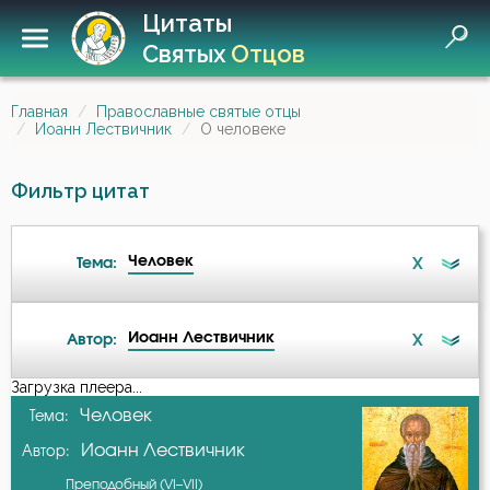
Цитаты
Святых
Отцов
Главная
Православные святые отцы
Иоанн Лествичник
О человеке
Фильтр цитат
Человек
X
Тема:
Иоанн Лествичник
X
Автор:
Ангел
Загрузка плеера...
А-я
Человек
Тема:
Бдение
Иоанн Лествичник
Автор:
Авва Дорофей
Беда
Преподобный (VI–VII)