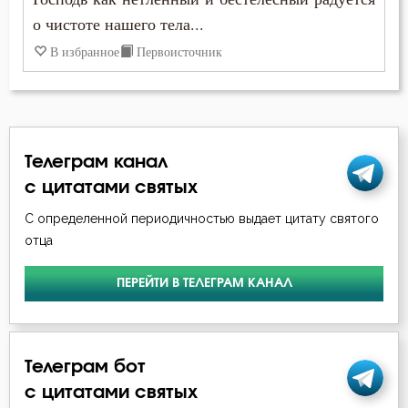
Григорий Нисский
о чистоте нашего тела...
Болезнь
В избранное
Первоисточник
Григорий Палама
Борьба
Григорий Синаит
Будущее
Димитрий Ростовский
Вера
Телеграм канал
Ефрем Сирин
с цитатами святых
Вечные муки
С определенной периодичностью выдает цитату святого
Игнатий Брянчанинов
Воздаяние
отца
Иоанн Дамаскин
Воздержание
ПЕРЕЙТИ В ТЕЛЕГРАМ КАНАЛ
Иоанн Златоуст
Воля
Иоанн Кассиан Римлянин
Воля Божия
Телеграм бот
Иоанн Кронштадтский
с цитатами святых
Высокомерие