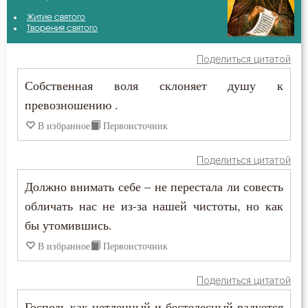
Авва Исайя (Скитский)
Житие святого
Безмолвие
Творения святого
Авва Филимон
Бесстрастие
Поделиться цитатой
Аврелий Августин
Собственная воля склоняет душу к
Бесы
превозношению .
Амвросий Медиоланский
Благодать
В избранное
Первоисточник
Амвросий Оптинский (Гренков)
Ближний
Поделиться цитатой
Антоний Великий
Блуд
Должно внимать себе – не перестала ли совесть
Афанасий Великий
обличать нас не из-за нашей чистоты, но как
Бог
бы утомившись.
Варсонофий Оптинский (Плиханков)
Богатство
В избранное
Первоисточник
Василий Великий
Богопознание
Поделиться цитатой
Григорий Богослов
Богоугождение
Господь как нетленный и бестелесный радуется