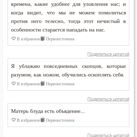
времена, какие удобнее для уловления нас; и
Максим Исповедник
когда видит, что мы не можем помолиться
Глаза
Никита Стифат
против него телесно, тогда этот нечистый в
Гнев
особенности старается нападать на нас.
Никон Оптинский (Беляев)
В избранное
Первоисточник
Гордость
Нил Синайский
Грех
Поделиться цитатой
Нил Сорский
Я ублажаю повседневных скопцов, которые
Деньги
разумом, как ножом, обучились оскоплять себя.
Симеон Новый Богослов
Добро
В избранное
Первоисточник
Тихон Задонский
Добродетель
Поделиться цитатой
Феодор Эдесский
Духовная жизнь
Матерь блуда есть объядение...
Феофан Затворник
В избранное
Первоисточник
Душа
Поделиться цитатой
Еда