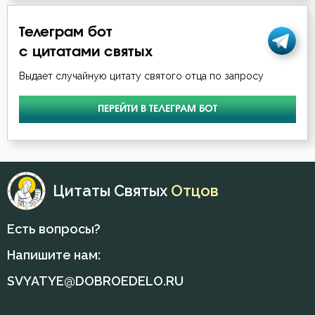
Кротость
Телеграм бот
с цитатами святых
Лень
Выдает случайную цитату святого отца по запросу
Лесть
ПЕРЕЙТИ В ТЕЛЕГРАМ БОТ
Лицемерие
Ложь
Цитаты Святых
Отцов
Лукавство
Любовь
Есть вопросы?
Любовь Божия
Напишите нам:
SVYATYE@DOBROEDELO.RU
Любовь к Богу