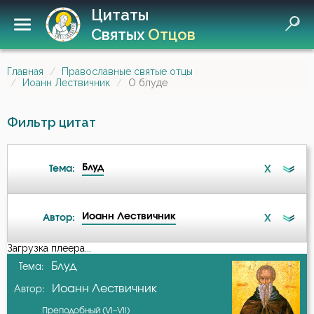
Цитаты
Святых
Отцов
Главная
Православные святые отцы
Иоанн Лествичник
О блуде
Фильтр цитат
Блуд
X
Тема:
Иоанн Лествичник
X
Автор:
Ангел
Загрузка плеера...
А-я
Блуд
Тема:
Бдение
Иоанн Лествичник
Автор:
Авва Дорофей
Беда
Преподобный (VI–VII)