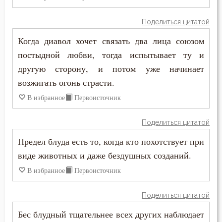
Димитрий Ростовский
Болезнь
Поделиться цитатой
Ефрем Сирин
Когда диавол хочет связать два лица союзом
Борьба
постыдной любви, тогда испытывает ту и
Игнатий Брянчанинов
Будущее
другую сторону, и потом уже начинает
Иларион Оптинский (Пономарёв)
возжигать огонь страсти.
Вера
В избранное
Первоисточник
Иоанн Златоуст
Вечные муки
Иоанн Кассиан Римлянин
Поделиться цитатой
Воздаяние
Предел блуда есть то, когда кто похотствует при
Иоанн Лествичник
Воздержание
виде животных и даже бездушных созданий.
Иосиф Оптинский (Литовкин)
В избранное
Первоисточник
Воля
Исидор Пелусиот
Поделиться цитатой
Воля Божия
Лев Оптинский (Наголкин)
Бес блудный тщательнее всех других наблюдает
Высокомерие