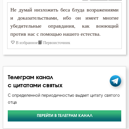
Не думай низложить беса блуда возражениями
Женщина
и доказательствами, ибо он имеет многие
убедительные оправдания, как воюющий
Жестокость
против нас с помощью нашего естества.
Жизнь
В избранное
Первоисточник
Забота
Заповеди
Зло
Телеграм канал
с цитатами святых
Злопамятство
С определенной периодичностью выдает цитату святого
отца
Искушение
Исповедь
ПЕРЕЙТИ В ТЕЛЕГРАМ КАНАЛ
Исправление