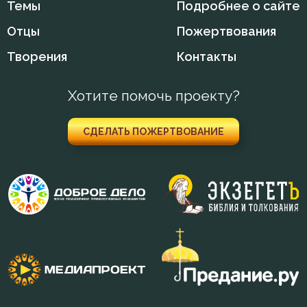
Мечта
Темы
Подробнее о сайте
Отцы
Пожертвования
Милостыня
Творения
Контакты
Молитва
Молчание
Хотите помочь проекту?
Монах
СДЕЛАТЬ ПОЖЕРТВОВАНИЕ
Мудрость
Мысли
Надежда
Намерение
Нерадение