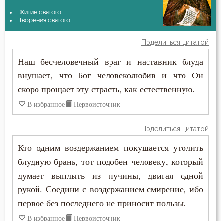
Авва Исайя (Скитский)
Житие святого
Безмолвие
Творения святого
Амвросий Оптинский (Гренков)
Бесстрастие
Поделиться цитатой
Антоний Великий
Наш бесчеловечный враг и наставник блуда
Бесы
внушает, что Бог человеколюбив и что Он
Варсонофий Оптинский (Плиханков)
Благодать
скоро прощает эту страсть, как естественную.
Василий Великий
В избранное
Первоисточник
Ближний
Григорий Богослов
Блуд
Поделиться цитатой
Григорий Нисский
Кто одним воздержанием покушается утолить
Бог
блудную брань, тот подобен человеку, который
Григорий Палама
Богатство
думает выплыть из пучины, двигая одной
Григорий Синаит
рукой. Соедини с воздержанием смирение, ибо
Богопознание
первое без последнего не приносит пользы.
Диадох
Богоугождение
В избранное
Первоисточник