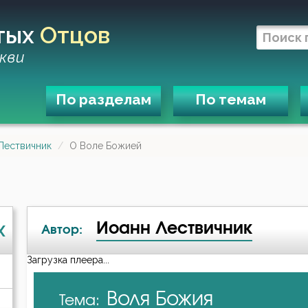
тых
Отцов
кви
По разделам
По темам
Лествичник
О Воле Божией
Иоанн Лествичник
X
Автор:
Загрузка плеера...
А-я
Воля Божия
Тема:
Авва Дорофей