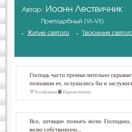
Иоанн Лествичник
Автор:
Авва Исайя (Скитский)
Преподобный (VI–VII)
Амвросий Оптинский (Гренков)
Житие святого
Творения святог
Антоний Великий
Антоний Оптинский (Путилов)
Господь часто промыслительно скрывает
Варсонофий Оптинский (Плиханков)
познавши ее, ослушались бы и заслужил
В избранное
Первоисточник
Василий Великий
Григорий Нисский
Все, хотящие познать волю Господню,
волю собственную...
Ефрем Сирин