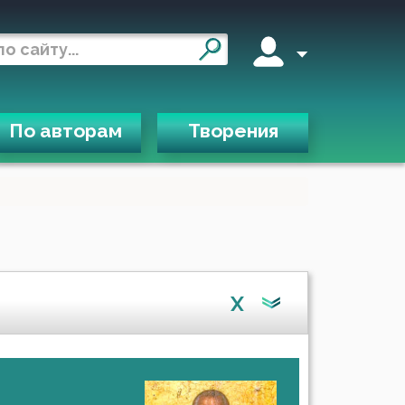
По авторам
Творения
X