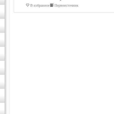
В избранное
Первоисточник
Игнатий Брянчанинов
Иоанн Златоуст
Иоанн Лествичник
Иосиф Оптинский (Литовкин)
Исаак Сирин Ниневийский
Лев Оптинский (Наголкин)
Макарий Великий
Макарий Оптинский (Иванов)