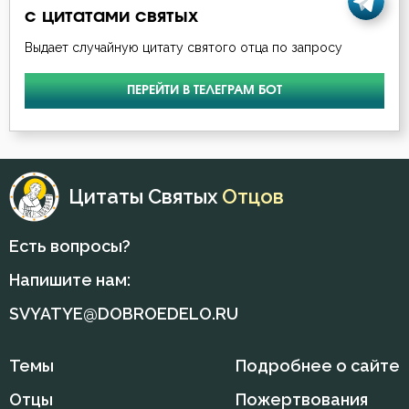
с цитатами святых
Никон Оптинский (Беляев)
Жизнь
Выдает случайную цитату святого отца по запросу
Нил Синайский
Забота
ПЕРЕЙТИ В ТЕЛЕГРАМ БОТ
Петр Дамаскин
Заповеди
Серафим Саровский
Зло
Симеон Новый Богослов
Цитаты Святых
Отцов
Знание
Тихон Задонский
Искушение
Есть вопросы?
Феодор Студит
Напишите нам:
Истина
Феодорит Кирский
SVYATYE@DOBROEDELO.RU
Крест
Феофан Затворник
Темы
Подробнее о сайте
Лицемерие
Филарет Московский (Дроздов)
Отцы
Пожертвования
Ложь