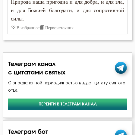
Природа наша пригодна и для добра, и для зла,
Иоанн Лествичник
и для Божией благодати, и для сопротивной
Грех
силы.
Исаак Сирин Ниневийский
Девство
В избранное
Первоисточник
Исидор Пелусиот
Дело
Иустин (Попович)
Деньги
Кирилл Иерусалимский
Телеграм канал
Добро
с цитатами святых
Макарий Великий
Добродетель
С определенной периодичностью выдает цитату святого
Максим Исповедник
отца
Дух Святой
Марк Подвижник
ПЕРЕЙТИ В ТЕЛЕГРАМ КАНАЛ
Духовная жизнь
Никита Стифат
Душа
Никодим Святогорец
Телеграм бот
Животные