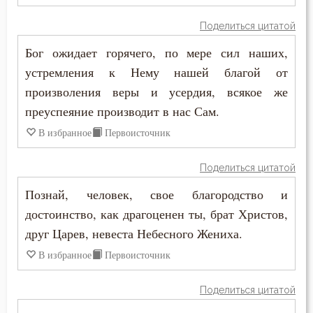
Григорий Нисский
Воздержание
Поделиться цитатой
Григорий Палама
Бог ожидает горячего, по мере сил наших,
Воля Божия
устремления к Нему нашей благой от
Григорий Синаит
Воплощение
произволения веры и усердия, всякое же
Димитрий Ростовский
преуспеяние производит в нас Сам.
Воскресение
В избранное
Первоисточник
Ефрем Сирин
Врач
Поделиться цитатой
Игнатий Брянчанинов
Высокомерие
Познай, человек, свое благородство и
Иоанн Дамаскин
достоинство, как драгоценен ты, брат Христов,
Гнев Божий
друг Царев, невеста Небесного Жениха.
Иоанн Златоуст
Гонение
В избранное
Первоисточник
Иоанн Кассиан Римлянин
Гордость
Поделиться цитатой
Иоанн Кронштадтский
Господь