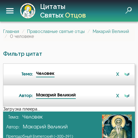
Цитаты
Святых
Отцов
Главная
Православные святые отцы
Макарий Великий
О человеке
Фильтр цитат
Человек
X
Тема:
Макарий Великий
X
Автор:
Бдение
Загрузка плеера...
А-я
Человек
Тема:
Бесы
Макарий Великий
Автор:
Авва Дорофей
Благодать
Преподобный Египетский (~300–391)