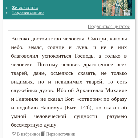
Авва Исайя (Скитский)
Житие святого
Ближний
Творения святого
Авва Филимон
Бог
Поделиться цитатой
Аврелий Августин
Высоко достоинство человека. Смотри, каковы
Богатство
небо, земля, солнце и луна, и не в них
Амвросий Медиоланский
Богопознание
благоволил успокоиться Господь, а только в
Амвросий Оптинский (Гренков)
человеке. Поэтому человек драгоценнее всех
Богоугождение
тварей, даже, осмелюсь сказать, не только
Антоний Великий
Болезнь
видимых, но и невидимых тварей, то есть
Афанасий Великий
служебных духов. Ибо об Архангелах Михаиле
Борьба
и Гаврииле не сказал Бог: «сотворим по образу
Варсонофий Оптинский (Плиханков)
и подобию Нашему» (Быт. 1:26), но сказал об
Будущее
умной человеческой сущности, разумею
Василий Великий
Вера
бессмертную душу.
Григорий Богослов
В избранное
Первоисточник
Воздаяние