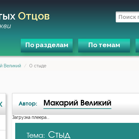
тых
Отцов
кви
По разделам
По темам
й Великий
О стыде
Макарий Великий
X
Автор:
Загрузка плеера...
А-я
Стыд
Тема:
Авва Исайя (Скитский)