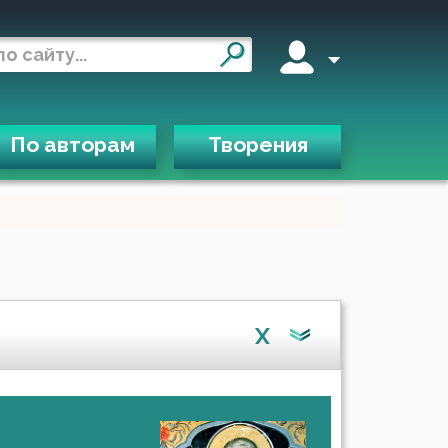
По авторам
Творения
X