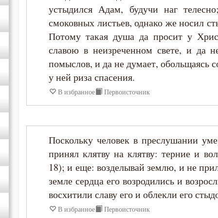
устыдился Адам, будучи наг телесно
Нил Синайский
смоковных листьев, однако же носил ст
Потому такая душа да просит у Хрис
Петр Дамаскин
славою в неизреченном свете, и да н
помыслов, и да не думает, обольщаясь 
Феолипт Филадельфийский
у ней риза спасения.
В избранное
Первоисточник
Поскольку человек в преслушании ум
принял клятву на клятву: терние и вол
18); и еще: возделывай землю, и не при
земле сердца его возродились и возрос
восхитили славу его и облекли его стыд
В избранное
Первоисточник