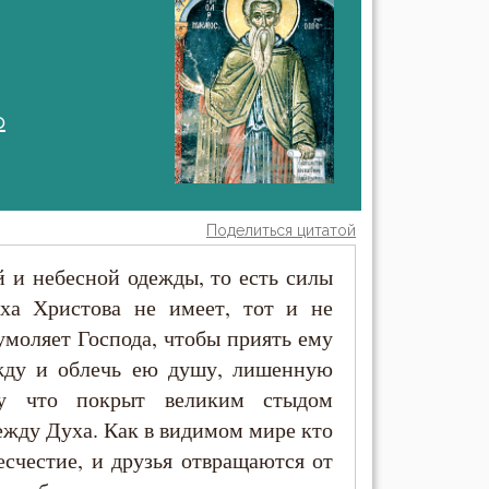
о
Поделиться цитатой
й и небесной одежды, то есть силы
ха Христова не имеет, тот и не
 умоляет Господа, чтобы приять ему
жду и облечь ею душу, лишенную
ому что покрыт великим стыдом
дежду Духа. Как в видимом мире кто
есчестие, и друзья отвращаются от