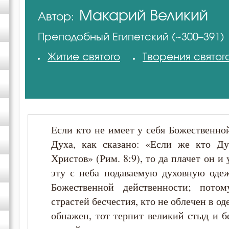
Макарий Великий
Автор:
Амвросий Оптинский (Гренков)
Преподобный Египетский (~300–391)
Антоний Великий
Житие святого
Творения святог
Григорий Богослов
Григорий Нисский
Если кто не имеет у себя Божественно
Ефрем Сирин
Духа, как сказано: «Если же кто Ду
Христов» (Рим. 8:9), то да плачет он и
Игнатий Брянчанинов
эту с неба подаваемую духовную оде
Божественной действенности; пот
Иларион Оптинский (Пономарёв)
страстей бесчестия, кто не облечен в о
обнажен, тот терпит великий стыд и б
Иоанн Златоуст