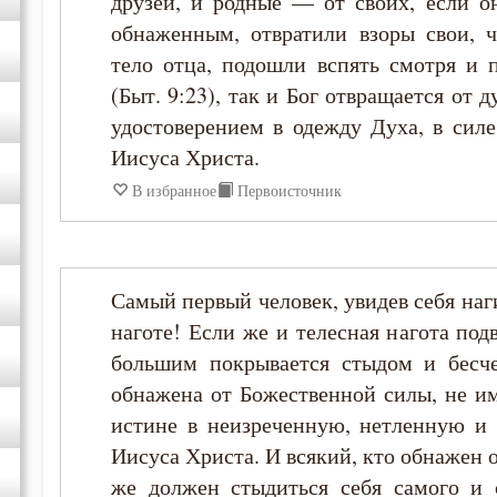
друзей, и родные — от своих, если о
обнаженным, отвратили взоры свои, 
Иоанн Лествичник
тело отца, подошли вспять смотря и 
(Быт. 9:23), так и Бог отвращается от
Иосиф Оптинский (Литовкин)
удостоверением в одежду Духа, в силе
Иисуса Христа.
Исаак Сирин Ниневийский
В избранное
Первоисточник
Исидор Пелусиот
Самый первый человек, увидев себя наг
Лев Оптинский (Наголкин)
наготе! Если же и телесная нагота под
большим покрывается стыдом и бесче
Макарий Великий
обнажена от Божественной силы, не им
Макарий Оптинский (Иванов)
истине в неизреченную, нетленную и
Иисуса Христа. И всякий, кто обнажен 
Никодим Святогорец
же должен стыдиться себя самого и с