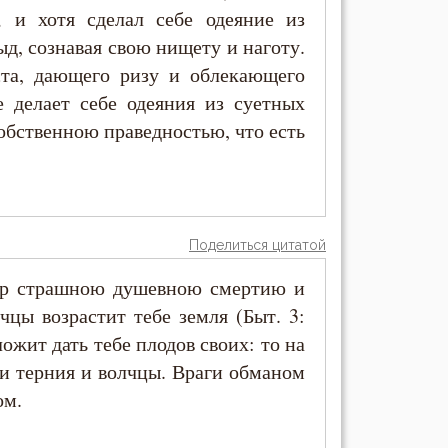
; и хотя сделал себе одеяние из
ыд, сознавая свою нищету и наготу.
та, дающего ризу и облекающего
е делает себе одеяния из суетных
собственною праведностью, что есть
Поделиться цитатой
ер страшною душевною смертию и
чцы возрастит тебе земля (Быт. 3:
ложит дать тебе плодов своих: то на
ли терния и волчцы. Враги обманом
ом.