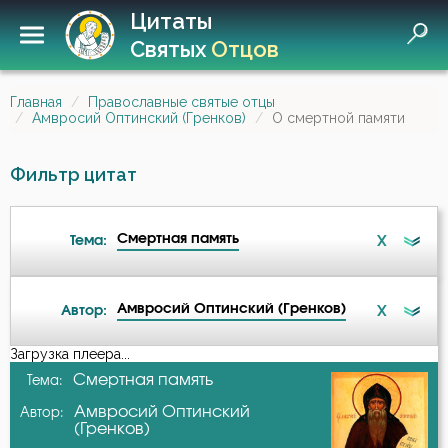
Цитаты
Святых
Отцов
Главная
Православные святые отцы
Амвросий Оптинский (Гренков)
О смертной памяти
Фильтр цитат
Смертная память
X
Тема:
Амвросий Оптинский (Гренков)
X
Автор:
Ангел
Загрузка плеера...
А-я
Смертная память
Тема:
Антихрист
Амвросий Оптинский
Автор:
Авва Исайя (Скитский)
(Гренков)
Атеизм