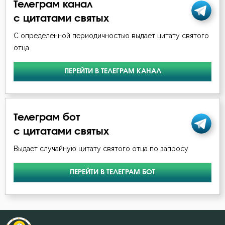
Телеграм канал
Иосиф Оптинский (Литовкин)
с цитатами святых
Ближний
Исаак Сирин Ниневийский
С определенной периодичностью выдает цитату святого
Блуд
отца
Исихий Иерусалимский
Богатство
ПЕРЕЙТИ В ТЕЛЕГРАМ КАНАЛ
Лев Оптинский (Наголкин)
Богоугождение
Макарий Оптинский (Иванов)
Болезнь
Телеграм бот
Моисей Оптинский (Путилов)
с цитатами святых
Борьба
Николай Сербский
Выдает случайную цитату святого отца по запросу
Брак
Нил Синайский
ПЕРЕЙТИ В ТЕЛЕГРАМ БОТ
Ведение
Нил Сорский
Вера
Симеон Новый Богослов
Ветхий Завет