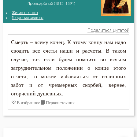
Преподобный (1812–1891)
Амвросий Оптинский (Гренков)
Бдение
Житие святого
Антоний Великий
Творения святого
Бедность
Поделиться цитатой
Антоний Оптинский (Путилов)
Безмолвие
Смерть – всему конец. К этому концу нам надо
Василий Великий
сводить все счеты наши и расчеты. В таком
Беседа
случае, т.е. если будем помнить во всяком
Григорий Богослов
Бесстрастие
затруднительном положении о конце этого
Ефрем Сирин
отчета, то можем избавляться от излишних
Бесы
забот и от чрезмерных скорбей, вернее,
Игнатий Брянчанинов
огорчений душевных.
Благодарность
Илия Екдик
В избранное
Первоисточник
Благодать
Иоанн Златоуст
Благословение
Иоанн Лествичник
Благочестие