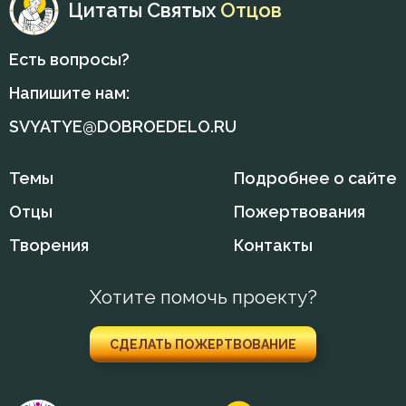
Цитаты Святых
Отцов
Феодор Студит
Вечные муки
Есть вопросы?
Феодор Эдесский
Власть
Напишите нам:
Феофан Затворник
Воздаяние
SVYATYE@DOBROEDELO.RU
Филофей Синайский
Воздержание
Темы
Подробнее о сайте
Война
Отцы
Пожертвования
Воля
Творения
Контакты
Воля Божия
Хотите помочь проекту?
Воскресение Христово
СДЕЛАТЬ ПОЖЕРТВОВАНИЕ
Воспитание
Высокомерие