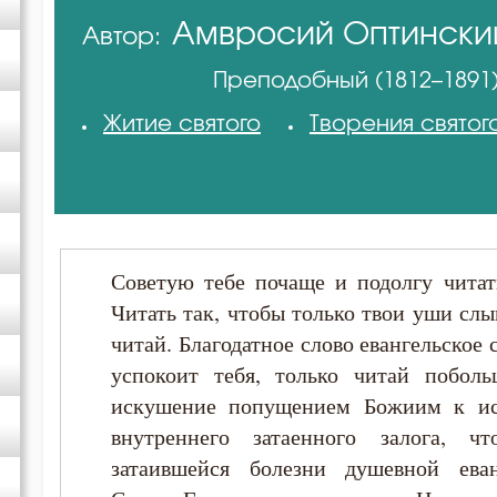
Амвросий Оптински
Автор:
Амвросий Оптинский (Гренков)
(Гренков)
Преподобный (1812–1891
Антоний Великий
Житие святого
Творения святог
Афанасий Великий
Варсонофий Оптинский (Плиханков)
Советую тебе почаще и подолгу читат
Василий Великий
Читать так, чтобы только твои уши сл
читай. Благодатное слово евангельское
Григорий Богослов
успокоит тебя, только читай поболь
искушение попущением Божиим к и
Григорий Нисский
внутреннего затаенного залога, ч
затаившейся болезни душевной еван
Ефрем Сирин