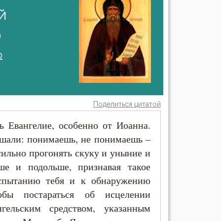
й
)
о
Поделиться цитатой
ь Евангелие, особенно от Иоанна.
ышали: понимаешь, не понимаешь –
 сильно прогонять скуку и уныние и
ше и подольше, признавая такое
спытанию тебя и к обнаружению
тобы постараться об исцелении
гельским средством, указанным