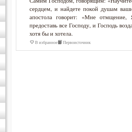
Самим Господом, говорящим: «Научитес
сердцем, и найдете покой душам ваши
Игнатий Брянчанинов
апостола говорит: «Мне отмщение, Я
предоставь все Господу, и Господь возда
Иоанн Златоуст
хотя бы и хотела.
В избранное
Первоисточник
Иосиф Оптинский (Литовкин)
Исаак Сирин Ниневийский
Исидор Пелусиот
Макарий Оптинский (Иванов)
Максим Исповедник
Марк Подвижник