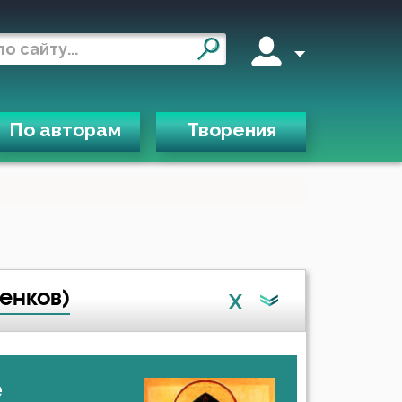
По авторам
Творения
енков)
X
е