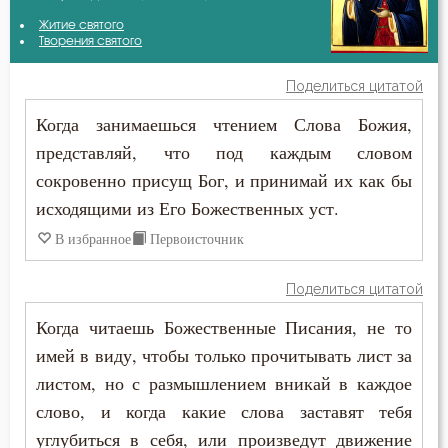
Амвросий Оптинский (Гренков)
Житие святого
Благодать
Творения святого
Антоний Великий
Ближний
Поделиться цитатой
Афанасий Великий
Когда занимаешься чтением Слова Божия,
Бог
представляй, что под каждым словом
Варсонофий Оптинский (Плиханков)
Богатство
сокровенно присущ Бог, и принимай их как бы
Василий Великий
исходящими из Его Божественных уст.
Богопознание
В избранное
Первоисточник
Григорий Богослов
Богородица
Григорий Нисский
Поделиться цитатой
Богоугождение
Когда читаешь Божественные Писания, не то
Ефрем Сирин
Борьба
имей в виду, чтобы только прочитывать лист за
Игнатий Брянчанинов
листом, но с размышлением вникай в каждое
Воля
слово, и когда какие слова заставят тебя
Иоанн Златоуст
углубиться в себя, или произведут движение
Воля Божия