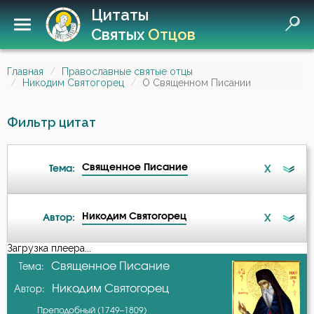
Цитаты
Святых
Отцов
Главная
Православные святые отцы
Никодим Святогорец
О Священном Писании
Фильтр цитат
Священное Писание
X
Тема:
Никодим Святогорец
X
Автор:
Беседа
Загрузка плеера...
А-я
Священное Писание
Тема:
Бесы
Никодим Святогорец
Автор:
Авва Исайя (Скитский)
Благодарность
Преподобный (1749–1809)