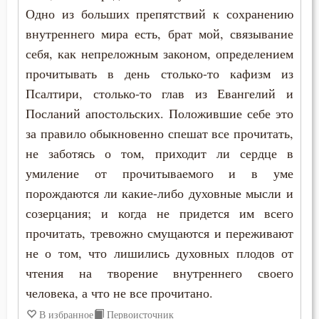
Одно из больших препятствий к сохранению
Нил Синайский
Искушение
внутреннего мира есть, брат мой, связывание
Петр Дамаскин
себя, как непреложным законом, определением
Искушение в смертный час
прочитывать в день столько-то кафизм из
Серафим Саровский
Псалтири, столько-то глав из Евангелий и
Исповедь
Симеон Новый Богослов
Посланий апостольских. Положившие себе это
Исправление
за правило обыкновенно спешат все прочитать,
Феофан Затворник
не заботясь о том, приходит ли сердце в
Крест
умиление от прочитываемого и в уме
Лень
порождаются ли какие-либо духовные мысли и
созерцания; и когда не придется им всего
Любовь
прочитать, тревожно смущаются и переживают
не о том, что лишились духовных плодов от
Любовь Божия
чтения на творение внутреннего своего
Мечта
человека, а что не все прочитано.
В избранное
Первоисточник
Милостыня