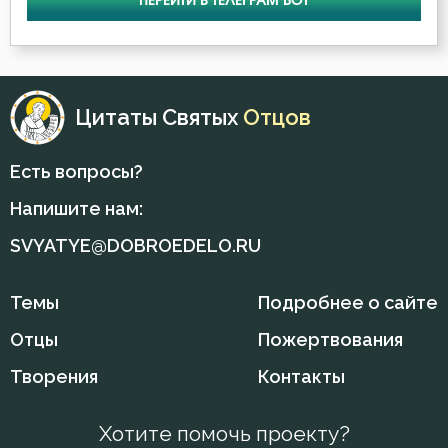
ПЕРЕЙТИ В ТЕЛЕГРАМ БОТ
Печаль
Познание себя
Цитаты Святых
Отцов
Покаяние
Есть вопросы?
Помощь Божия
Напишите нам:
Послушание
SVYATYE@DOBROEDELO.RU
Пост
Темы
Подробнее о сайте
Празднословие
Отцы
Пожертвования
Прелесть
Творения
Контакты
Привычки
Хотите помочь проекту?