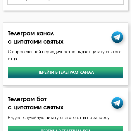
Молитва
Молчание
Телеграм канал
Мудрость
с цитатами святых
Мысли
С определенной периодичностью выдает цитату святого
отца
Надежда
ПЕРЕЙТИ В ТЕЛЕГРАМ КАНАЛ
Нерадение
Оскорбление
Телеграм бот
Осуждение
с цитатами святых
Падение
Выдает случайную цитату святого отца по запросу
Память