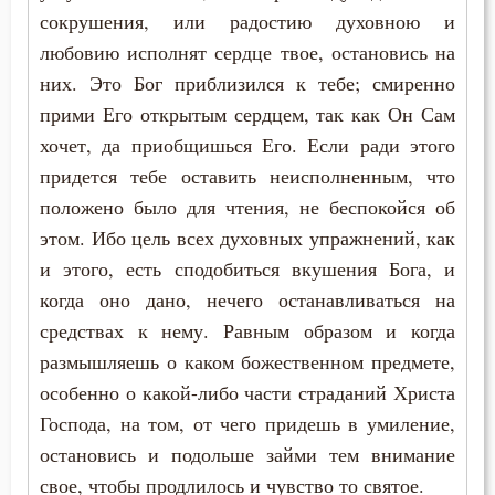
сокрушения, или радостию духовною и
Иосиф Оптинский (Литовкин)
Глаза
любовию исполнят сердце твое, остановись на
Исаак Сирин Ниневийский
них. Это Бог приблизился к тебе; смиренно
Гордость
прими Его открытым сердцем, так как Он Сам
Исидор Пелусиот
Грех
хочет, да приобщишься Его. Если ради этого
Макарий Оптинский (Иванов)
придется тебе оставить неисполненным, что
Дело
положено было для чтения, не беспокойся об
Максим Исповедник
этом. Ибо цель всех духовных упражнений, как
Добро
и этого, есть сподобиться вкушения Бога, и
Марк Подвижник
Добродетель
когда оно дано, нечего останавливаться на
Нектарий Оптинский (Тихонов)
средствах к нему. Равным образом и когда
Духовная жизнь
размышляешь о каком божественном предмете,
Никита Стифат
особенно о какой-либо части страданий Христа
Душа
Никодим Святогорец
Господа, на том, от чего придешь в умиление,
Жизнь
остановись и подольше займи тем внимание
Никон Оптинский (Беляев)
свое, чтобы продлилось и чувство то святое.
Заповеди