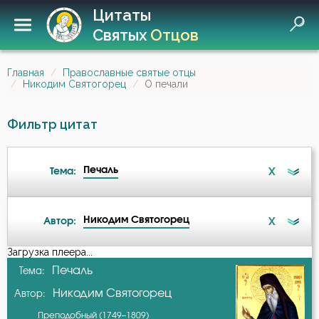
Цитаты
Святых
Отцов
Главная
Православные святые отцы
Никодим Святогорец
О печали
Фильтр цитат
Печаль
X
Тема:
Никодим Святогорец
X
Автор:
Беседа
Загрузка плеера...
А-я
Печаль
Тема:
Бесы
Никодим Святогорец
Автор:
Авва Исайя (Скитский)
Благодарность
Преподобный (1749–1809)