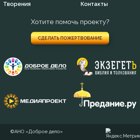
Творения
Контакты
Печаль
Хотите помочь проекту?
Познание себя
СДЕЛАТЬ ПОЖЕРТВОВАНИЕ
Покаяние
Помощь Божия
Послушание
Пост
Празднословие
Прелесть
Привычки
©АНО «Доброе дело»