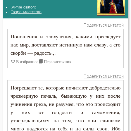
Амвросий Оптинский (Гренков)
Житие святого
Благодать
Творения святого
Антоний Оптинский (Путилов)
Ближний
Поделиться цитатой
Василий Великий
Поношения и злохуления, какими преследует
Бог
нас мир, доставляют истинную нам славу, а его
Григорий Нисский
Богатство
скорби — радость.,.
Григорий Палама
В избранное
Первоисточник
Богопознание
Ерм
Богородица
Поделиться цитатой
Ефрем Сирин
Погрешают те, которые почитают добродетелью
Богоугождение
чрезмерную печаль, бывающую у них после
Игнатий Брянчанинов
Борьба
учинения греха, не разумея, что это происходит
Илия Екдик
у них от гордости и самомнения,
Воля
утверждающихся на том, что они слишком
Иоанн Златоуст
много надеются на себя и на силы свои. Ибо
Воля Божия