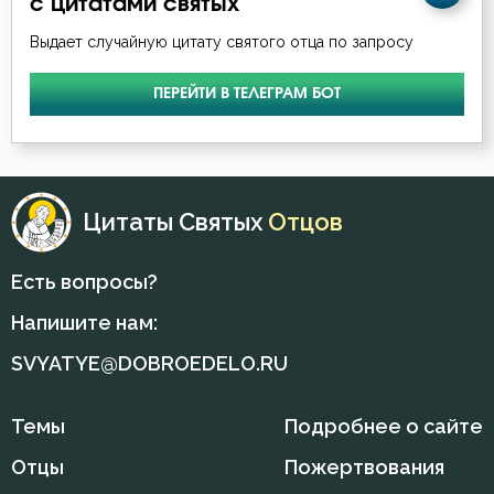
с цитатами святых
Выдает случайную цитату святого отца по запросу
Молитва
Молчание
ПЕРЕЙТИ В ТЕЛЕГРАМ БОТ
Мудрость
Мысли
Цитаты Святых
Отцов
Надежда
Есть вопросы?
Нерадение
Напишите нам:
Оскорбление
SVYATYE@DOBROEDELO.RU
Осуждение
Темы
Подробнее о сайте
Падение
Отцы
Пожертвования
Память