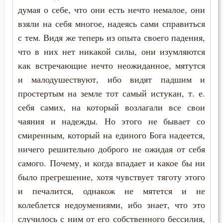
думая о себе, что они есть нечто немалое, они
Иоанн Кассиан Римлянин
Глаза
взяли на себя многое, надеясь сами справиться
Иоанн Лествичник
с тем. Видя же теперь из опыта своего падения,
Гордость
что в них нет никакой силы, они изумляются
Исаак Сирин Ниневийский
Грех
как встречающие нечто неожиданное, мятутся
Исидор Пелусиот
и малодушествуют, ибо видят падшим и
Дело
простертым на земле тот самый истукан, т. е.
Лев Оптинский (Наголкин)
себя самих, на который возлагали все свои
Добро
чаяния и надежды. Но этого не бывает со
Максим Исповедник
Добродетель
смиренным, который на единого Бога надеется,
Марк Подвижник
ничего решительно доброго не ожидая от себя
Духовная жизнь
самого. Почему, и когда впадает и какое бы ни
Моисей Оптинский (Путилов)
было прегрешение, хотя чувствует тяготу этого
Душа
Никита Стифат
и печалится, однакож не мятется и не
Жизнь
колеблется недоумениями, ибо знает, что это
Никодим Святогорец
случилось с ним от его собственного бессилия,
Заповеди