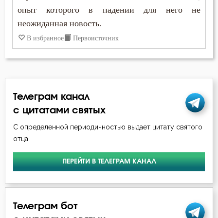
опыт которого в падении для него не
Никон Оптинский (Беляев)
Искушение
неожиданная новость.
Нил Синайский
В избранное
Первоисточник
Искушение в смертный час
Серафим Саровский
Исповедь
Феолипт Филадельфийский
Исправление
Телеграм канал
Крест
с цитатами святых
С определенной периодичностью выдает цитату святого
Лень
отца
Любовь
ПЕРЕЙТИ В ТЕЛЕГРАМ КАНАЛ
Любовь Божия
Мечта
Телеграм бот
Милостыня