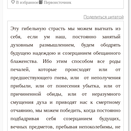
В избранное
Первоисточник
Святость
Поделиться цитатой
Священники
Эту гибельную страсть мы можем выгнать из
себя, если ум наш, постоянно занятый
Сердце
духовным размышлением, будем ободрять
будущею надеждою и созерцанием обещанного
Смирение
блаженства. Ибо этим способом все роды
Смысл жизни
печалей, которые происходят или от
предшествующего гнева, или от неполучения
Совершенство
прибыли, или от понесения убытка, или от
Сребролюбие
причиненной обиды, или от неразумного
смущения духа и приводят нас к смертному
Страсть
отчаянию, мы можем победить, когда постоянно
подбадривая себя созерцанием будущих,
Суета
вечных предметов, пребывая непоколебимы, не