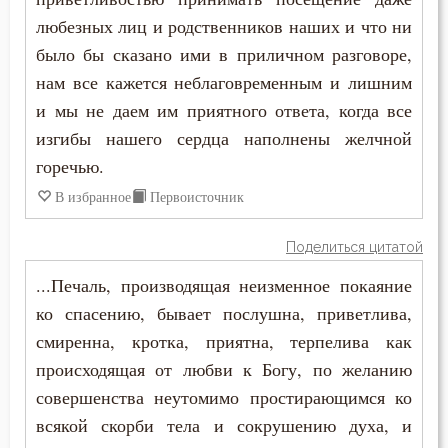
Никон Оптинский (Беляев)
любезных лиц и родственников наших и что ни
Любовь
было бы сказано ими в приличном разговоре,
Нил Синайский
нам все кажется неблаговременным и лишним
Молитва
и мы не даем им приятного ответа, когда все
Серафим Саровский
Монастырь
изгибы нашего сердца наполнены желчной
Феолипт Филадельфийский
горечью.
Монах
В избранное
Первоисточник
Мудрость
Поделиться цитатой
Мысли
...Печаль, производящая неизменное покаяние
Надежда
ко спасению, бывает послушна, приветлива,
смиренна, кротка, приятна, терпелива как
Начальство
происходящая от любви к Богу, по желанию
совершенства неутомимо простирающимся ко
Оскорбление
всякой скорби тела и сокрушению духа, и
Осуждение