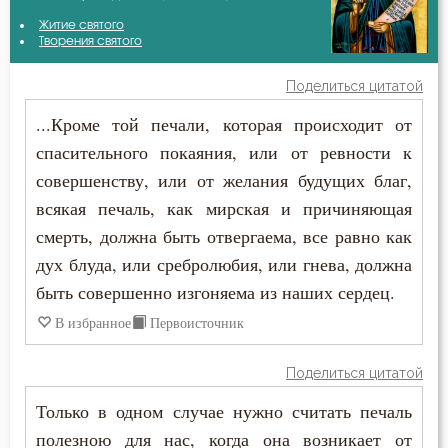
Амвросий Оптинский (Гренков)
Житие святого
Блуд
Творения святого
Антоний Оптинский (Путилов)
Бог
Поделиться цитатой
Василий Великий
...Кроме той печали, которая происходит от
Богатство
спасительного покаяния, или от ревности к
Григорий Нисский
Богопознание
совершенству, или от желания будущих благ,
Григорий Палама
всякая печаль, как мирская и причиняющая
Борьба
смерть, должна быть отвергаема, все равно как
Ерм
Воздаяние
дух блуда, или сребролюбия, или гнева, должна
Ефрем Сирин
быть совершенно изгоняема из наших сердец.
Воздержание
В избранное
Первоисточник
Игнатий Брянчанинов
Гнев
Поделиться цитатой
Илия Екдик
Гнев Божий
Только в одном случае нужно считать печаль
Иоанн Златоуст
полезною для нас, когда она возникает от
Гордость