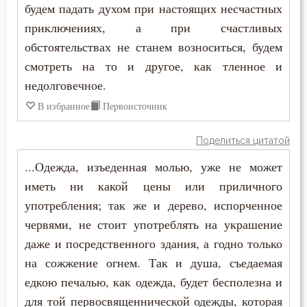
Счастье
будем падать духом при настоящих несчастных
приключениях, а при счастливых
Творения святых
обстоятельствах не станем возноситься, будем
Терпение
смотреть на то и другое, как тленное и
недолговечное.
Тщеславие
В избранное
Первоисточник
Уныние
Поделиться цитатой
Целомудрие
...Одежда, изъеденная молью, уже не может
иметь ни какой цены или приличного
Человек
употребления; так же и дерево, испорченное
Чистота
червями, не стоит употреблять на украшение
даже и посредственного здания, а годно только
Чревоугодие
на сожжение огнем. Так и душа, съедаемая
Щедрость
едкою печалью, как одежда, будет бесполезна и
для той первосвященнической одежды, которая