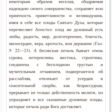
некоторым образом веселая, ободряемая
надеждою своего совершенства, сохраняет всю
Память
приятность приветливости и великодушия,
имея в себе все плоды Святаго Духа, которые
Печаль
перечисляет Апостол: плод же духовный есть
Подвиг
любы, радость, мир, долготерпение, благость,
милосердие, вера, кротость, вон держание (Гал.
Помощь Божия
5: 22—23). А бесовская печаль бывает очень
Порок
сурова, нетерпелива, жестока, строптива,
соединена с бесплодною грустью и
Послушание
мучительным отчаянием, подвергшегося ей
расслабляя, отвлекает от усердия и
Пост
спасительной скорби, как безрассудная,
Похоть
прерывает не только действенность молитв, но
упраздняет и все сказанные духовные плоды,
Причастие
которые печаль ради Бога доставляет.
Промысел Божий