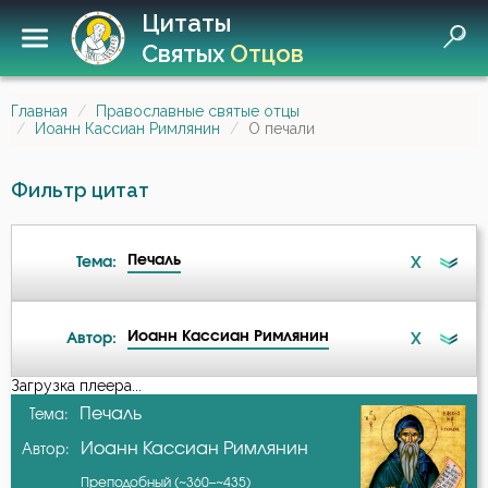
Цитаты
Святых
Отцов
Главная
Православные святые отцы
Иоанн Кассиан Римлянин
О печали
Фильтр цитат
Печаль
X
Тема:
Иоанн Кассиан Римлянин
X
Автор:
Ангел
Загрузка плеера...
А-я
Печаль
Тема:
Бесы
Иоанн Кассиан Римлянин
Автор:
Авва Исайя (Скитский)
Ближний
Преподобный (~360–~435)