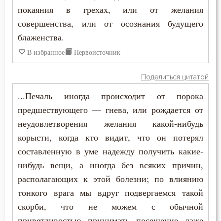
покаяния в грехах, или от желания
Иоанн Кассиан Римлянин
Грех
совершенства, или от осознания будущего
Иоанн Лествичник
блаженства.
Деньги
В избранное
Первоисточник
Исаак Сирин Ниневийский
Жизнь вечная
Исидор Пелусиот
Поделиться цитатой
Зависть
...Печаль иногда происходит от порока
Лев Оптинский (Наголкин)
Заповеди
предшествующего — гнева, или рождается от
Максим Исповедник
неудовлетворения желания какой-нибудь
Зло
корысти, когда кто видит, что он потерял
Марк Подвижник
составленную в уме надежду получить какие-
Знание
нибудь вещи, а иногда без всяких причин,
Моисей Оптинский (Путилов)
Исповедь
располагающих к этой болезни; по влиянию
Никита Стифат
тонкого врага мы вдруг подвергаемся такой
Исправление
скорби, что не можем с обычной
Никодим Святогорец
Крест
приветливостью принимать посещение даже